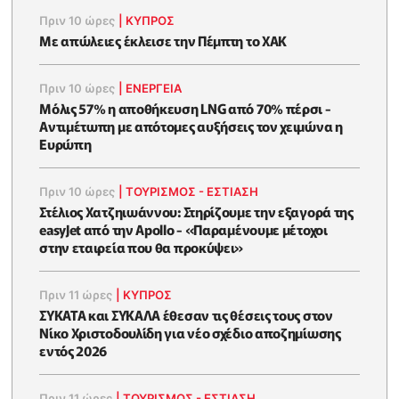
Πριν 10 ώρες
|
ΚΥΠΡΟΣ
Με απώλειες έκλεισε την Πέμπτη το ΧΑΚ
Πριν 10 ώρες
|
ΕΝΈΡΓΕΙΑ
Μόλις 57% η αποθήκευση LNG από 70% πέρσι -
Αντιμέτωπη με απότομες αυξήσεις τον χειμώνα η
Ευρώπη
Πριν 10 ώρες
|
ΤΟΥΡΙΣΜΟΣ - ΕΣΤΙΑΣΗ
Στέλιος Χατζηιωάννου: Στηρίζουμε την εξαγορά της
easyJet από την Apollo - «Παραμένουμε μέτοχοι
στην εταιρεία που θα προκύψει»
Πριν 11 ώρες
|
ΚΥΠΡΟΣ
ΣΥΚΑΤΑ και ΣΥΚΑΛΑ έθεσαν τις θέσεις τους στον
Νίκο Χριστοδουλίδη για νέο σχέδιο αποζημίωσης
εντός 2026
Πριν 11 ώρες
|
ΤΟΥΡΙΣΜΟΣ - ΕΣΤΙΑΣΗ