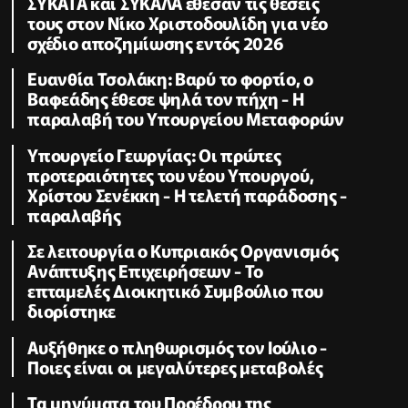
ΣΥΚΑΤΑ και ΣΥΚΑΛΑ έθεσαν τις θέσεις
τους στον Νίκο Χριστοδουλίδη για νέο
σχέδιο αποζημίωσης εντός 2026
Ευανθία Τσολάκη: Βαρύ το φορτίο, ο
Βαφεάδης έθεσε ψηλά τον πήχη - Η
παραλαβή του Υπουργείου Μεταφορών
Υπουργείο Γεωργίας: Οι πρώτες
προτεραιότητες του νέου Υπουργού,
Χρίστου Σενέκκη - Η τελετή παράδοσης -
παραλαβής
Σε λειτουργία ο Κυπριακός Οργανισμός
Ανάπτυξης Επιχειρήσεων - To
επταμελές Διοικητικό Συμβούλιο που
διορίστηκε
Aυξήθηκε o πληθωρισμός τον Ιούλιο -
Ποιες είναι οι μεγαλύτερες μεταβολές
Τα μηνύματα του Προέδρου της