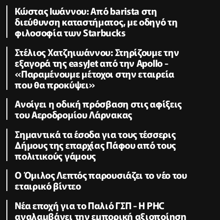
Κώστας Ιωάννου: Από barista στη
διεύθυνση καταστήματος, με οδηγό τη
φιλοσοφία των Starbucks
Στέλιος Χατζηιωάννου: Στηρίζουμε την
εξαγορά της easyJet από την Apollo -
«Παραμένουμε μέτοχοι στην εταιρεία
που θα προκύψει»
Ανοίγει η οδική πρόσβαση στις αφίξεις
του Αεροδρομίου Λάρνακας
Σημαντικά τα έσοδα για τους τέσσερις
Δήμους της επαρχίας Πάφου από τους
πολιτικούς γάμους
Ο Όμιλος Λεπτός παρουσιάζει το νέο του
εταιρικό βίντεο
Νέα εποχή για το Παλιό ΓΣΠ - Η PHC
αναλαμβάνει την εμπορική αξιοποίηση