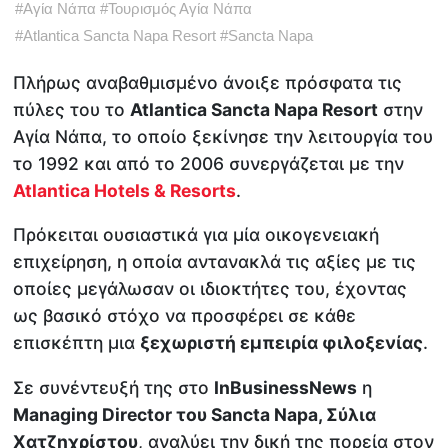
#
Αγία Νάπα
#
Τουρισμός Αγία Νάπα
#
Atlantica Sancta Napa Resort
#
Sancta Napa
Πλήρως αναβαθμισμένο άνοιξε πρόσφατα τις
πύλες του το
Atlantica Sancta Napa Resort
στην
Αγία Νάπα, το οποίο ξεκίνησε την λειτουργία του
το 1992 και από το 2006 συνεργάζεται με την
Atlantica Hotels & Resorts
.
Πρόκειται ουσιαστικά για μία οικογενειακή
επιχείρηση, η οποία αντανακλά τις αξίες με τις
οποίες μεγάλωσαν οι ιδιοκτήτες του, έχοντας
ως βασικό στόχο να προσφέρει σε κάθε
επισκέπτη μια
ξεχωριστή εμπειρία φιλοξενίας
.
Σε συνέντευξή της στο
InBusinessNews
η
Managing Director του Sancta Napa, Σύλια
Χατζηχρίστου
, αναλύει την δική της πορεία στον