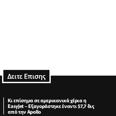
Δειτε Επισης
Κι επίσημα σε αμερικανικά χέρια η
EasyJet – Εξαγοράστηκε έναντι $7,7 δις
από την Apollo