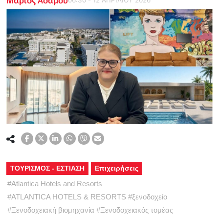
ΤΟΥΡΙΣΜΟΣ - ΕΣΤΙΑΣΗ
Επιχειρήσεις
#
Atlantica Hotels and Resorts
#
ATLANTICA HOTELS & RESORTS
#
ξενοδοχείο
#
Ξενοδοχειακή βιομηχανία
#
Ξενοδοχειακός τομέας