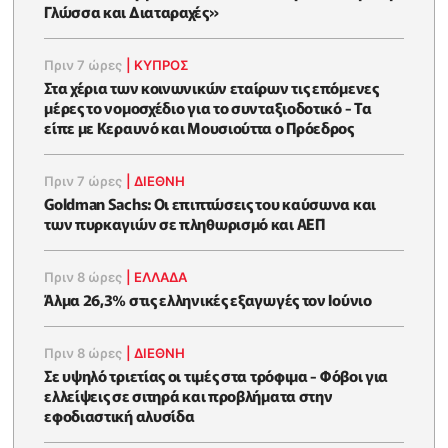
Γλώσσα και Διαταραχές»
Πριν 7 ώρες
|
ΚΥΠΡΟΣ
Στα χέρια των κοινωνικών εταίρων τις επόμενες
μέρες το νομοσχέδιο για το συνταξιοδοτικό - Τα
είπε με Κεραυνό και Μουσιούττα ο Πρόεδρος
Πριν 7 ώρες
|
ΔΙΕΘΝΗ
Goldman Sachs: Οι επιπτώσεις του καύσωνα και
των πυρκαγιών σε πληθωρισμό και ΑΕΠ
Πριν 8 ώρες
|
ΕΛΛΆΔΑ
Άλμα 26,3% στις ελληνικές εξαγωγές τον Ιούνιο
Πριν 8 ώρες
|
ΔΙΕΘΝΗ
Σε υψηλό τριετίας οι τιμές στα τρόφιμα - Φόβοι για
ελλείψεις σε σιτηρά και προβλήματα στην
εφοδιαστική αλυσίδα