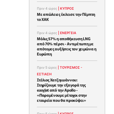
Πριν 4 ώρες
|
ΚΥΠΡΟΣ
Με απώλειες έκλεισε την Πέμπτη
το ΧΑΚ
Πριν 4 ώρες
|
ΕΝΈΡΓΕΙΑ
Μόλις 57% η αποθήκευση LNG
από 70% πέρσι - Αντιμέτωπη με
απότομες αυξήσεις τον χειμώνα η
Ευρώπη
Πριν 5 ώρες
|
ΤΟΥΡΙΣΜΟΣ -
ΕΣΤΙΑΣΗ
Στέλιος Χατζηιωάννου:
Στηρίζουμε την εξαγορά της
easyJet από την Apollo -
«Παραμένουμε μέτοχοι στην
εταιρεία που θα προκύψει»
Πριν 5 ώρες
|
ΚΥΠΡΟΣ