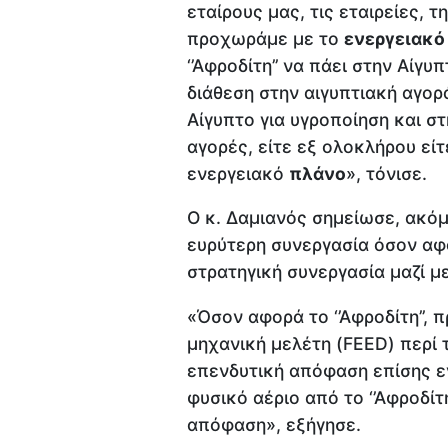
εταίρους μας, τις εταιρείες, 
προχωράμε με το
ενεργειακ
‘’Αφροδίτη’’ να πάει στην Αίγυ
διάθεση στην αιγυπτιακή αγορά
Αίγυπτο για υγροποίηση και σ
αγορές, είτε εξ ολοκλήρου εί
ενεργειακό
πλάνο
», τόνισε.
Ο κ. Δαμιανός σημείωσε, ακόμ
ευρύτερη συνεργασία όσον αφο
στρατηγική συνεργασία μαζί μ
«Όσον αφορά το ‘’Αφροδίτη’’,
μηχανική μελέτη (FEED) περί τ
επενδυτική απόφαση επίσης ε
φυσικό αέριο από το ‘’Αφροδίτ
απόφαση», εξήγησε.