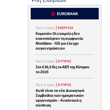
Ροή Ειδήσεων
Πριν 2 ώρες
|
ΕΝΈΡΓΕΙΑ
Κομισιόν: Οι εταιρείες δεν
κοινοποίησαν τη συμφωνία
Meridiam - GSI για έλεγχο
συγκεντρώσεων
Πριν 3 ώρες
|
ΚΥΠΡΟΣ
Στα €36,5 δις το ΑΕΠ της Κύπρου
το 2025
Πριν 4 ώρες
|
ΚΥΠΡΟΣ
Αυτά είναι τα νέα Διοικητικά
Συμβούλια των ημικρατικών
οργανισμών - Αναλυτικά η
σύνθεση