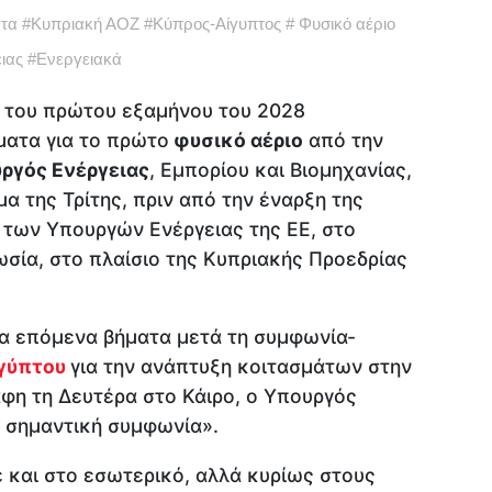
τα
#
Κυπριακή ΑΟΖ
#
Κύπρος-Αίγυπτος
#
Φυσικό αέριο
ιας
#
Ενεργειακά
ς του πρώτου εξαμήνου του 2028
ατα για το πρώτο
φυσικό αέριο
από την
ργός Ενέργειας
, Εμπορίου και Βιομηχανίας,
α της Τρίτης, πριν από την έναρξη της
των Υπουργών Ενέργειας της ΕΕ, στο
σία, στο πλαίσιο της Κυπριακής Προεδρίας
α επόμενα βήματα μετά τη συμφωνία-
γύπτου
για την ανάπτυξη κοιτασμάτων στην
φη τη Δευτέρα στο Κάιρο, ο Υπουργός
α σημαντική συμφωνία».
και στο εσωτερικό, αλλά κυρίως στους