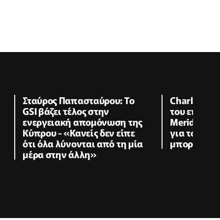
Σταύρος Παπασταύρου: Το
Charles Έλλ
GSI βάζει τέλος στην
του επενδυ
ενεργειακή απομόνωση της
Meridiam α
Κύπρου - «Κανείς δεν είπε
για τον GSI
ότι όλα λύνονται από τη μία
μπορεί να ε
μέρα στην άλλη»