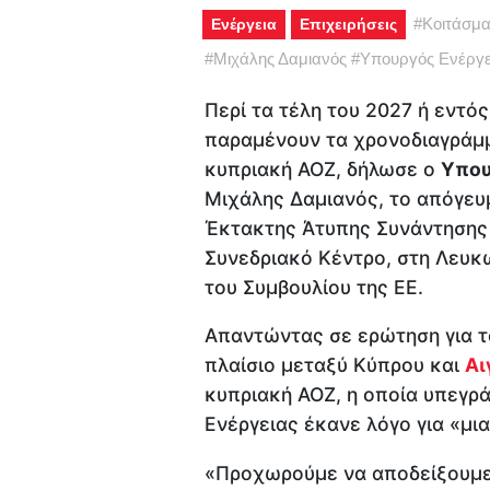
#
Κοιτάσμα
Ενέργεια
Επιχειρήσεις
#
Μιχάλης Δαμιανός
#
Υπουργός Ενέργε
Περί τα τέλη του 2027 ή εντό
παραμένουν τα χρονοδιαγράμμ
κυπριακή ΑΟΖ, δήλωσε ο
Υπου
Μιχάλης Δαμιανός, το απόγευμ
Έκτακτης Άτυπης Συνάντησης 
Συνεδριακό Κέντρο, στη Λευκω
του Συμβουλίου της ΕΕ.
Απαντώντας σε ερώτηση για τ
πλαίσιο μεταξύ Κύπρου και
Αι
κυπριακή ΑΟΖ, η οποία υπεγρά
Ενέργειας έκανε λόγο για «μι
«Προχωρούμε να αποδείξουμε 