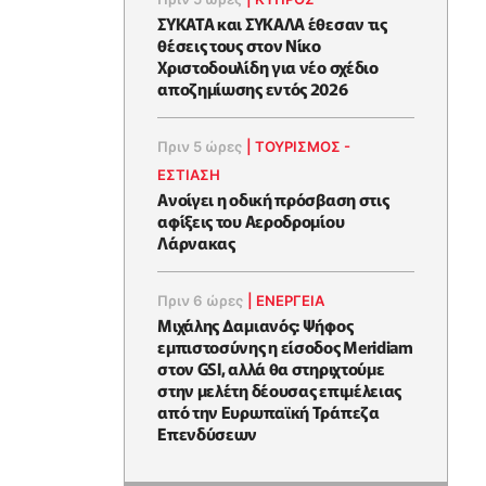
ΣΥΚΑΤΑ και ΣΥΚΑΛΑ έθεσαν τις
θέσεις τους στον Νίκο
Χριστοδουλίδη για νέο σχέδιο
αποζημίωσης εντός 2026
Πριν 5 ώρες
|
ΤΟΥΡΙΣΜΟΣ -
ΕΣΤΙΑΣΗ
Ανοίγει η οδική πρόσβαση στις
αφίξεις του Αεροδρομίου
Λάρνακας
Πριν 6 ώρες
|
ΕΝΈΡΓΕΙΑ
Μιχάλης Δαμιανός: Ψήφος
εμπιστοσύνης η είσοδος Meridiam
στον GSI, αλλά θα στηριχτούμε
στην μελέτη δέουσας επιμέλειας
από την Ευρωπαϊκή Τράπεζα
Επενδύσεων