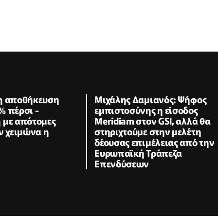
η αποθήκευση
Μιχάλης Δαμιανός: Ψήφος
% πέρσι -
εμπιστοσύνης η είσοδος
 με απότομες
Meridiam στον GSI, αλλά θα
ν χειμώνα η
στηριχτούμε στην μελέτη
δέουσας επιμέλειας από την
Ευρωπαϊκή Τράπεζα
Επενδύσεων