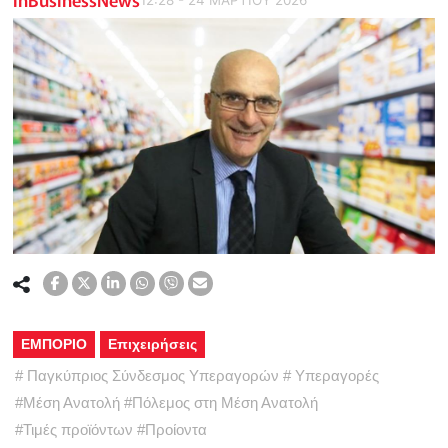
ΕΜΠΟΡΙΟ
Επιχειρήσεις
#
Παγκύπριος Σύνδεσμος Υπεραγορών
#
Υπεραγορές
#
Μέση Ανατολή
#
Πόλεμος στη Μέση Ανατολή
#
Τιμές προϊόντων
#
Προίοντα