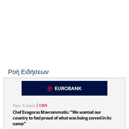
Ροή Ειδήσεων
Πριν 3 ώρες
|
CBN
Chef Evagoras Mavrommatis: “We wanted our
country to feel proud of what was being served in its
name”