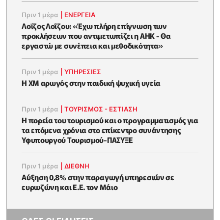
Πριν 1 μέρα
|
ΕΝΈΡΓΕΙΑ
Λοΐζος Λοΐζου: «Έχω πλήρη επίγνωση των
προκλήσεων που αντιμετωπίζει η ΑΗΚ - Θα
εργαστώ με συνέπεια και μεθοδικότητα»
Πριν 1 μέρα
|
ΥΠΗΡΕΣΙΕΣ
Η XM αρωγός στην παιδική ψυχική υγεία
Πριν 1 μέρα
|
ΤΟΥΡΙΣΜΟΣ - ΕΣΤΙΑΣΗ
Η πορεία του τουρισμού και ο προγραμματισμός για
τα επόμενα χρόνια στο επίκεντρο συνάντησης
Υφυπουργού Τουρισμού-ΠΑΣΥΞΕ
Πριν 1 μέρα
|
ΔΙΕΘΝΗ
Αύξηση 0,8% στην παραγωγή υπηρεσιών σε
ευρωζώνη και Ε.Ε. τον Μάιο