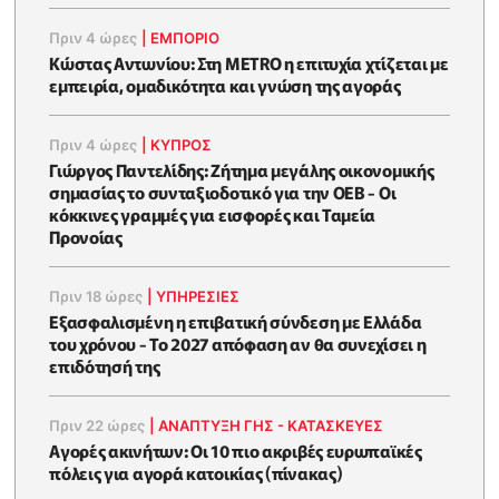
Πριν 4 ώρες
|
ΕΜΠΟΡΙΟ
Κώστας Αντωνίου: Στη METRO η επιτυχία χτίζεται με
εμπειρία, ομαδικότητα και γνώση της αγοράς
Πριν 4 ώρες
|
ΚΥΠΡΟΣ
Γιώργος Παντελίδης: Ζήτημα μεγάλης οικονομικής
σημασίας το συνταξιοδοτικό για την ΟΕΒ - Οι
κόκκινες γραμμές για εισφορές και Ταμεία
Προνοίας
Πριν 18 ώρες
|
ΥΠΗΡΕΣΙΕΣ
Εξασφαλισμένη η επιβατική σύνδεση με Ελλάδα
του χρόνου - Το 2027 απόφαση αν θα συνεχίσει η
επιδότησή της
Πριν 22 ώρες
|
ΑΝΑΠΤΥΞΗ ΓΗΣ - ΚΑΤΑΣΚΕΥΕΣ
Αγορές ακινήτων: Οι 10 πιο ακριβές ευρωπαϊκές
πόλεις για αγορά κατοικίας (πίνακας)