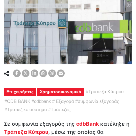
#
Τράπεζα Κύπρου
Επιχειρήσεις
Χρηματοοικονομικά
#
CDB BANK
#
cdbbank
#
Εξαγορά
#
συμφωνία εξαγοράς
#
Τραπεζικό σύστημα
#
Τράπεζες
Σε συμφωνία εξαγοράς της
cdbBank
κατέληξε η
Τράπεζα Κύπρου
, μέσω της οποίας θα