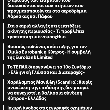
διακινούνται και των πτήσεων που
πραγματοποιούνται στα αεροδρόμια
Λάρνακας και Πάφου
Στα σκαριά αλλαγές στις επιτάξεις
ακίνητης περιουσίας - Τι προβλέπει
τροποποιητικό νομοσχέδιο
Βασικός πυλώνας ανάπτυξης για τον
Όμιλο Eurobank η Κύπρος - Η συμβολή
της Eurobank Limited
Το ΤΕΠΑΚ διοργανώνει το 10ο Συνέδριο
«Ελληνική Γλώσσα και Διαταραχές»
Χαράλαμπος Μανώλη (Scandro): Χωρίς
ανανέωση της επιδότησης δεν μπορεί
να συνεχιστεί η θαλάσσια σύνδεση
Κύπρου - Ελλάδας
Ισχυρή άνοδος στις εγγραφές οχημάτων