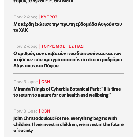
ευρωζώνη και Ε.Ε. τον Μάιο
Πριν 2 ώρες
|
ΚΥΠΡΟΣ
Με κέρδη έκλεισε την πρώτη εβδομάδα Αυγούστου
το ΧΑΚ
Πριν 2 ώρες
|
ΤΟΥΡΙΣΜΟΣ - ΕΣΤΙΑΣΗ
Ο αριθμός των επιβατών που διακινούνται και των
πτήσεων που πραγματοποιούνται στα αεροδρόμια
Λάρνακας και Πάφου
Πριν 3 ώρες
|
CBN
Miranda Tringis of Cyherbia Botanical Park: "It is time
to return to nature for our health and wellbeing"
Πριν 3 ώρες
|
CBN
John Christodoulou: For me, everything begins with
children. If we invest in children, we invest in the future
of society