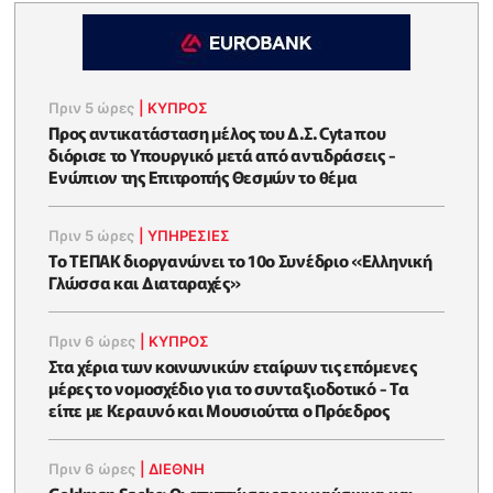
Πριν 5 ώρες
|
ΚΥΠΡΟΣ
Προς αντικατάσταση μέλος του Δ.Σ. Cyta που
διόρισε το Υπουργικό μετά από αντιδράσεις -
Ενώπιον της Επιτροπής Θεσμών το θέμα
Πριν 5 ώρες
|
ΥΠΗΡΕΣΙΕΣ
Το ΤΕΠΑΚ διοργανώνει το 10ο Συνέδριο «Ελληνική
Γλώσσα και Διαταραχές»
Πριν 6 ώρες
|
ΚΥΠΡΟΣ
Στα χέρια των κοινωνικών εταίρων τις επόμενες
μέρες το νομοσχέδιο για το συνταξιοδοτικό - Τα
είπε με Κεραυνό και Μουσιούττα ο Πρόεδρος
Πριν 6 ώρες
|
ΔΙΕΘΝΗ