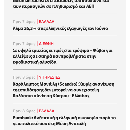
Goldman Sachs: Οι επιπτώσεις του καύσωνα και
των πυρκαγιών σε πληθωρισμό και ΑΕΠ
Πριν 7 ώρες
|
ΕΛΛΆΔΑ
Άλμα 26,3% στις ελληνικές εξαγωγές τον Ιούνιο
Πριν 7 ώρες
|
ΔΙΕΘΝΗ
Σε υψηλό τριετίας οι τιμές στα τρόφιμα - Φόβοι για
ελλείψεις σε σιτηρά και προβλήματα στην
εφοδιαστική αλυσίδα
Πριν 8 ώρες
|
ΥΠΗΡΕΣΙΕΣ
Χαράλαμπος Μανώλη (Scandro): Χωρίς ανανέωση
της επιδότησης δεν μπορεί να συνεχιστεί η
θαλάσσια σύνδεση Κύπρου - Ελλάδας
Πριν 8 ώρες
|
ΕΛΛΆΔΑ
Eurobank: Ανθεκτική η ελληνική οικονομία παρά το
γεωπολιτικό σοκ στη Μέση Ανατολή