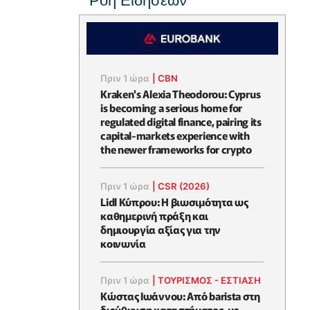
Ροή Ειδήσεων
Πριν 1 ώρα
|
CBN
Kraken's Alexia Theodorou: Cyprus
is becoming a serious home for
regulated digital finance, pairing its
capital-markets experience with
the newer frameworks for crypto
Πριν 1 ώρα
|
CSR (2026)
Lidl Κύπρου: Η βιωσιμότητα ως
καθημερινή πράξη και
δημιουργία αξίας για την
κοινωνία
Πριν 1 ώρα
|
ΤΟΥΡΙΣΜΟΣ - ΕΣΤΙΑΣΗ
Κώστας Ιωάννου: Από barista στη
διεύθυνση καταστήματος, με