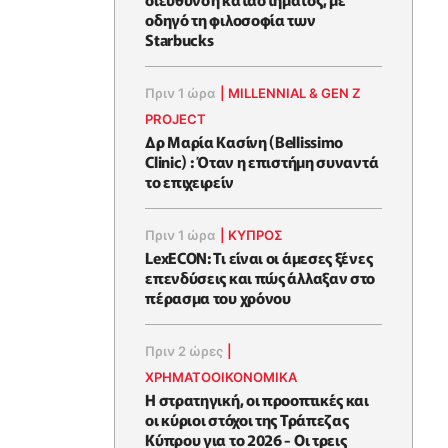
οδηγό τη φιλοσοφία των
Starbucks
Πριν 1 ώρα
|
MILLENNIAL & GEN Z
PROJECT
Δρ Μαρία Κασίνη (Bellissimo
Clinic) : Όταν η επιστήμη συναντά
το επιχειρείν
Πριν 1 ώρα
|
ΚΥΠΡΟΣ
LexECON: Τι είναι οι άμεσες ξένες
επενδύσεις και πώς άλλαξαν στο
πέρασμα του χρόνου
Πριν 2 ώρες
|
ΧΡΗΜΑΤΟΟΙΚΟΝΟΜΙΚΆ
Η στρατηγική, οι προοπτικές και
οι κύριοι στόχοι της Τράπεζας
Κύπρου για το 2026 - Οι τρεις