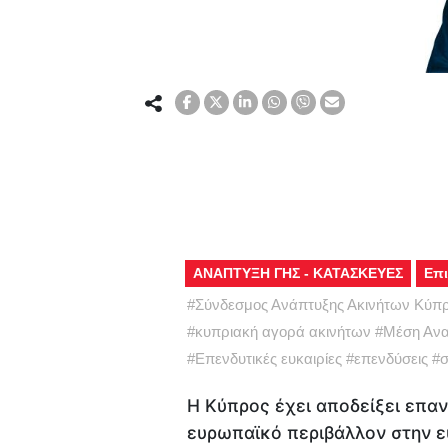
ΑΝΑΠΤΥΞΗ ΓΗΣ - ΚΑΤΑΣΚΕΥΕΣ
Επι
#
Σύνδεσμος Ανάπτυξης Ακινήτων Κύπ
#
κυπριακή αγορά ακινήτων
#
Μέση Ανα
#
Επενδυτικές ευκαιρίες
#
επενδύσεις
#
σ
Η Κύπρος έχει αποδείξει επαν
ευρωπαϊκό περιβάλλον στην ε