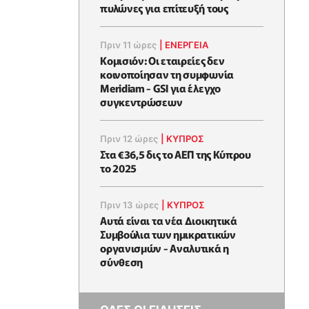
πυλώνες για επίτευξή τους
Πριν 11 ώρες
|
ΕΝΈΡΓΕΙΑ
Κομισιόν: Οι εταιρείες δεν
κοινοποίησαν τη συμφωνία
Meridiam - GSI για έλεγχο
συγκεντρώσεων
Πριν 12 ώρες
|
ΚΥΠΡΟΣ
Στα €36,5 δις το ΑΕΠ της Κύπρου
το 2025
Πριν 13 ώρες
|
ΚΥΠΡΟΣ
Αυτά είναι τα νέα Διοικητικά
Συμβούλια των ημικρατικών
οργανισμών - Αναλυτικά η
σύνθεση