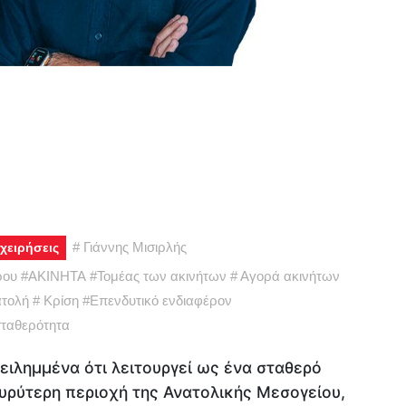
#
Γιάννης Μισιρλής
χειρήσεις
ρου
#
ΑΚΙΝΗΤΑ
#
Τομέας των ακινήτων
#
Αγορά ακινήτων
τολή
#
Κρίση
#
Επενδυτικό ενδιαφέρον
ταθερότητα
ειλημμένα ότι λειτουργεί ως ένα σταθερό
υρύτερη περιοχή της Ανατολικής Μεσογείου,