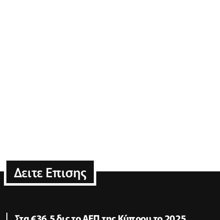
Δειτε Επισης
Στα €36,5 δις το ΑΕΠ της Κύπρου το 2025