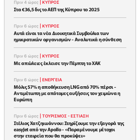
Πριν 4 ώρες
|
ΚΥΠΡΟΣ
Στα €36,5 δις το ΑΕΠ της Κύπρου το 2025
Πριν 6 ώρες
|
ΚΥΠΡΟΣ
Αυτά είναι τα νέα Διοικητικά Συμβούλια των
ημικρατικών οργανισμών - Αναλυτικά η σύνθεση
Πριν 6 ώρες
|
ΚΥΠΡΟΣ
Με απώλειες έκλεισε την Πέμπτη το ΧΑΚ
Πριν 6 ώρες
|
ΕΝΈΡΓΕΙΑ
Μόλις 57% η αποθήκευση LNG από 70% πέρσι -
Αντιμέτωπη με απότομες αυξήσεις τον χειμώνα η
Ευρώπη
Πριν 6 ώρες
|
ΤΟΥΡΙΣΜΟΣ - ΕΣΤΙΑΣΗ
Στέλιος Χατζηιωάννου: Στηρίζουμε την εξαγορά της
easyJet από την Apollo - «Παραμένουμε μέτοχοι
στην εταιρεία που θα προκύψει»