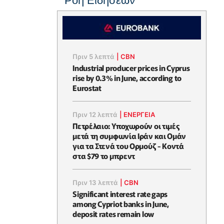
Ροή Ειδήσεων
Πριν 5 λεπτά
|
CBN
Industrial producer prices in Cyprus
rise by 0.3% in June, according to
Eurostat
Πριν 12 λεπτά
|
ΕΝΈΡΓΕΙΑ
Πετρέλαιο: Υποχωρούν οι τιμές
μετά τη συμφωνία Ιράν και Ομάν
για τα Στενά του Ορμούζ - Κοντά
στα $79 το μπρεντ
Πριν 13 λεπτά
|
CBN
Significant interest rate gaps
among Cypriot banks in June,
deposit rates remain low