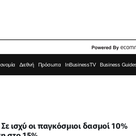
κονομία
Διεθνή
Πρόσωπα
InBusinessTV
Business Guide
Σε ισχύ οι παγκόσμιοι δασμοί 10%
ση στο 15%