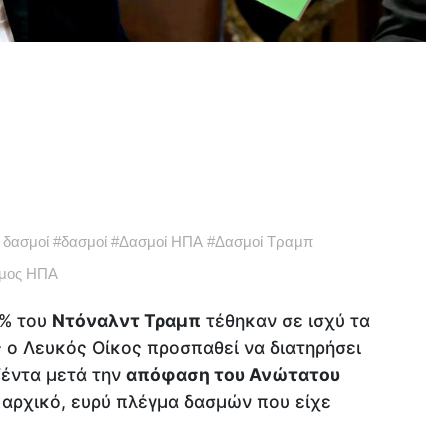
 δασμοί
#
δασμοί
#
Δασμοί ΗΠΑ
#
Δασμοί Τραμπ
εμος ΗΠΑ
% του
Ντόναλντ Τραμπ
τέθηκαν σε ισχύ τα
 ο Λευκός Οίκος προσπαθεί να διατηρήσει
ζέντα μετά την
απόφαση του Ανώτατου
αρχικό, ευρύ πλέγμα δασμών που είχε