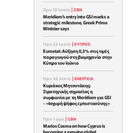
Πριν 19 λεπτά
|
CBN
Meridiam’s entry into GSI marks a
strategic milestone, Greek Prime
Minister says
Πριν 23 λεπτά
|
ΚΥΠΡΟΣ
Eurostat: Αύξηση 0,3% στις τιμές
παραγωγού στη βιομηχανία στην
Κύπρο τον Ιούνιο
Πριν 36 λεπτά
|
ΕΝΈΡΓΕΙΑ
Κυριάκος Μητσοτάκης:
Στρατηγικής σημασίας η
συμφωνία με τη Meridiam για GSI
- «Ισχυρή ψήφος εμπιστοσύνης»
Πριν 1 ώρα
|
CBN
Marios Cosma on how Cyprus is
becoming a genuine global