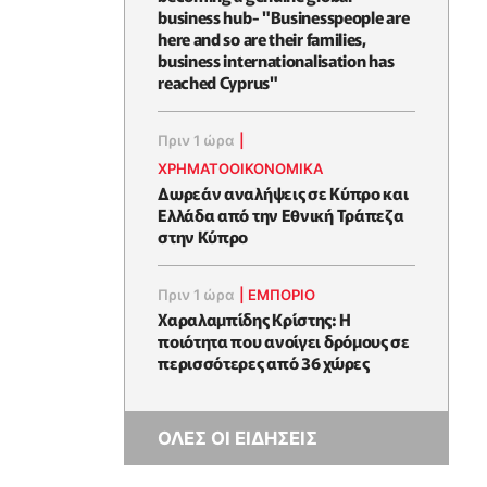
business hub- "Businesspeople are
here and so are their families,
business internationalisation has
reached Cyprus"
Πριν 1 ώρα
|
ΧΡΗΜΑΤΟΟΙΚΟΝΟΜΙΚΆ
Δωρεάν αναλήψεις σε Κύπρο και
Ελλάδα από την Εθνική Τράπεζα
στην Κύπρο
Πριν 1 ώρα
|
ΕΜΠΟΡΙΟ
Χαραλαμπίδης Κρίστης: Η
ποιότητα που ανοίγει δρόμους σε
περισσότερες από 36 χώρες
ΟΛΕΣ ΟΙ ΕΙΔΗΣΕΙΣ