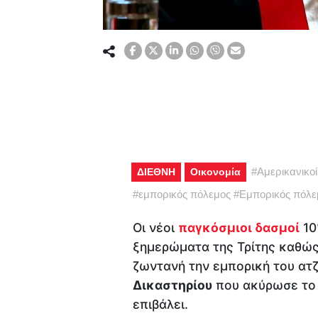
#
Αμερικανικοί
ΔΙΕΘΝΗ
Οικονομία
#
εμπορικός πόλεμος
#
Εμπορικός πόλ
Οι νέοι
παγκόσμιοι δασμοί
10
ξημερώματα της Τρίτης καθώς
ζωντανή την εμπορική του ατ
Δικαστηρίου
που ακύρωσε το 
επιβάλει.