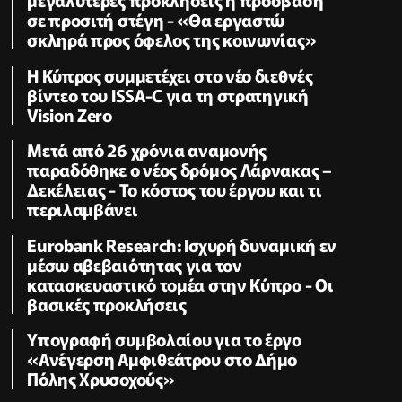
σε προσιτή στέγη - «Θα εργαστώ
σκληρά προς όφελος της κοινωνίας»
Η Κύπρος συμμετέχει στο νέο διεθνές
βίντεο του ISSA-C για τη στρατηγική
Vision Zero
Μετά από 26 χρόνια αναμονής
παραδόθηκε ο νέος δρόμος Λάρνακας –
Δεκέλειας - Το κόστος του έργου και τι
περιλαμβάνει
Eurobank Research: Ισχυρή δυναμική εν
μέσω αβεβαιότητας για τον
κατασκευαστικό τομέα στην Κύπρο - Οι
βασικές προκλήσεις
Υπογραφή συμβολαίου για το έργο
«Ανέγερση Αμφιθεάτρου στο Δήμο
Πόλης Χρυσοχούς»