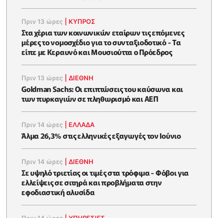
Πριν 13 ώρες
|
ΚΥΠΡΟΣ
Στα χέρια των κοινωνικών εταίρων τις επόμενες
μέρες το νομοσχέδιο για το συνταξιοδοτικό - Τα
είπε με Κεραυνό και Μουσιούττα ο Πρόεδρος
Πριν 13 ώρες
|
ΔΙΕΘΝΗ
Goldman Sachs: Οι επιπτώσεις του καύσωνα και
των πυρκαγιών σε πληθωρισμό και ΑΕΠ
Πριν 14 ώρες
|
ΕΛΛΆΔΑ
Άλμα 26,3% στις ελληνικές εξαγωγές τον Ιούνιο
Πριν 14 ώρες
|
ΔΙΕΘΝΗ
Σε υψηλό τριετίας οι τιμές στα τρόφιμα - Φόβοι για
ελλείψεις σε σιτηρά και προβλήματα στην
εφοδιαστική αλυσίδα
Πριν 14 ώρες
|
ΥΠΗΡΕΣΙΕΣ