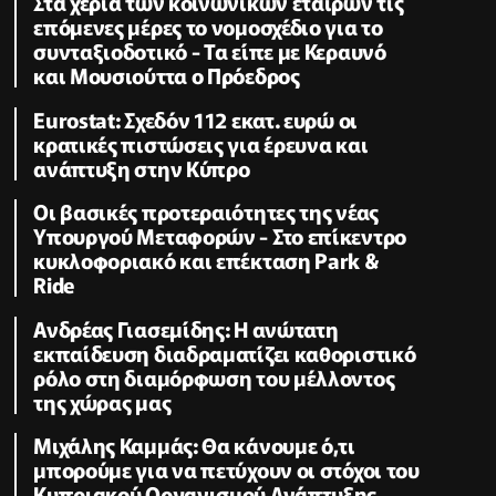
Στα χέρια των κοινωνικών εταίρων τις
επόμενες μέρες το νομοσχέδιο για το
συνταξιοδοτικό - Τα είπε με Κεραυνό
και Μουσιούττα ο Πρόεδρος
Eurostat: Σχεδόν 112 εκατ. ευρώ οι
κρατικές πιστώσεις για έρευνα και
ανάπτυξη στην Κύπρο
Οι βασικές προτεραιότητες της νέας
Υπουργού Μεταφορών - Στο επίκεντρο
κυκλοφοριακό και επέκταση Park &
Ride
Ανδρέας Γιασεμίδης: Η ανώτατη
εκπαίδευση διαδραματίζει καθοριστικό
ρόλο στη διαμόρφωση του μέλλοντος
της χώρας μας
Μιχάλης Καμμάς: Θα κάνουμε ό,τι
μπορούμε για να πετύχουν οι στόχοι του
Κυπριακού Οργανισμού Ανάπτυξης