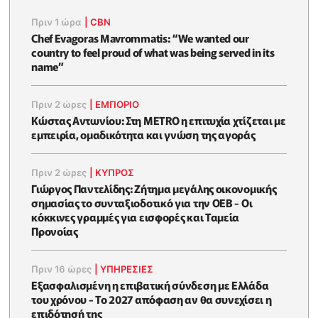
Πριν 1 ώρα
|
CBN
Chef Evagoras Mavrommatis: “We wanted our
country to feel proud of what was being served in its
name”
Πριν 2 ώρες
|
ΕΜΠΟΡΙΟ
Κώστας Αντωνίου: Στη METRO η επιτυχία χτίζεται με
εμπειρία, ομαδικότητα και γνώση της αγοράς
Πριν 2 ώρες
|
ΚΥΠΡΟΣ
Γιώργος Παντελίδης: Ζήτημα μεγάλης οικονομικής
σημασίας το συνταξιοδοτικό για την ΟΕΒ - Οι
κόκκινες γραμμές για εισφορές και Ταμεία
Προνοίας
Πριν 16 ώρες
|
ΥΠΗΡΕΣΙΕΣ
Εξασφαλισμένη η επιβατική σύνδεση με Ελλάδα
του χρόνου - Το 2027 απόφαση αν θα συνεχίσει η
επιδότησή της