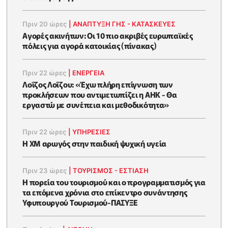
Πριν 20 ώρες
|
ΑΝΑΠΤΥΞΗ ΓΗΣ - ΚΑΤΑΣΚΕΥΕΣ
Αγορές ακινήτων: Οι 10 πιο ακριβές ευρωπαϊκές
πόλεις για αγορά κατοικίας (πίνακας)
Πριν 22 ώρες
|
ΕΝΈΡΓΕΙΑ
Λοΐζος Λοΐζου: «Έχω πλήρη επίγνωση των
προκλήσεων που αντιμετωπίζει η ΑΗΚ - Θα
εργαστώ με συνέπεια και μεθοδικότητα»
Πριν 22 ώρες
|
ΥΠΗΡΕΣΙΕΣ
Η XM αρωγός στην παιδική ψυχική υγεία
Πριν 23 ώρες
|
ΤΟΥΡΙΣΜΟΣ - ΕΣΤΙΑΣΗ
Η πορεία του τουρισμού και ο προγραμματισμός για
τα επόμενα χρόνια στο επίκεντρο συνάντησης
Υφυπουργού Τουρισμού-ΠΑΣΥΞΕ