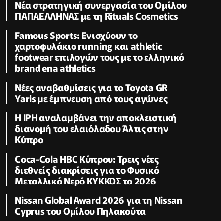
Νέα στρατηγική συνεργασία του Ομίλου
ΠΑΠΑΕΛΛΗΝΑΣ με τη Rituals Cosmetics
Famous Sports: Ενισχύουν το
χαρτοφυλάκιο running και athletic
footwear επιλογών τους με το ελληνικό
brand ena athletics
Νέες αναβαθμίσεις για το Toyota GR
Yaris με έμπνευση από τους αγώνες
Η IPH αναλαμβάνει την αποκλειστική
διανομή του ελαιόλαδου Άλτις στην
Κύπρο
Coca-Cola HBC Κύπρου: Τρεις νέες
διεθνείς διακρίσεις για το Φυσικό
Μεταλλικό Νερό ΚΥΚΚΟΣ το 2026
Νissan Global Award 2026 για τη Nissan
Cyprus του Ομίλου Πηλακούτα