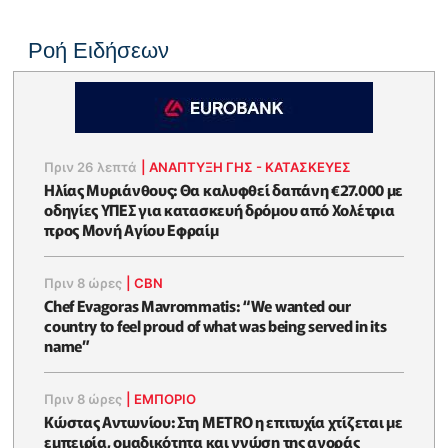
Ροή Ειδήσεων
Πριν 26 λεπτά
|
ΑΝΑΠΤΥΞΗ ΓΗΣ - ΚΑΤΑΣΚΕΥΕΣ
Ηλίας Μυριάνθους: Θα καλυφθεί δαπάνη €27.000 με
οδηγίες ΥΠΕΣ για κατασκευή δρόμου από Χολέτρια
προς Μονή Αγίου Εφραίμ
Πριν 8 ώρες
|
CBN
Chef Evagoras Mavrommatis: “We wanted our
country to feel proud of what was being served in its
name”
Πριν 8 ώρες
|
ΕΜΠΟΡΙΟ
Κώστας Αντωνίου: Στη METRO η επιτυχία χτίζεται με
εμπειρία, ομαδικότητα και γνώση της αγοράς