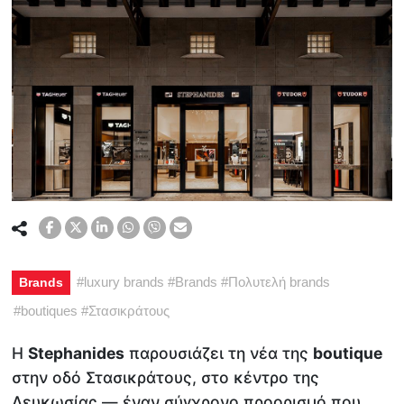
#
luxury brands
#
Brands
#
Πολυτελή brands
Brands
#
boutiques
#
Στασικράτους
Η
Stephanides
παρουσιάζει τη νέα της
boutique
στην οδό Στασικράτους, στο κέντρο της
Λευκωσίας — έναν σύγχρονο προορισμό που