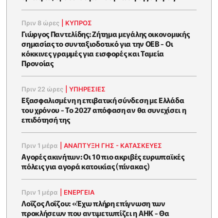
Πριν 8 ώρες
|
ΚΥΠΡΟΣ
Γιώργος Παντελίδης: Ζήτημα μεγάλης οικονομικής
σημασίας το συνταξιοδοτικό για την ΟΕΒ - Οι
κόκκινες γραμμές για εισφορές και Ταμεία
Προνοίας
Πριν 22 ώρες
|
ΥΠΗΡΕΣΙΕΣ
Εξασφαλισμένη η επιβατική σύνδεση με Ελλάδα
του χρόνου - Το 2027 απόφαση αν θα συνεχίσει η
επιδότησή της
Πριν 1 μέρα
|
ΑΝΑΠΤΥΞΗ ΓΗΣ - ΚΑΤΑΣΚΕΥΕΣ
Αγορές ακινήτων: Οι 10 πιο ακριβές ευρωπαϊκές
πόλεις για αγορά κατοικίας (πίνακας)
Πριν 1 μέρα
|
ΕΝΈΡΓΕΙΑ
Λοΐζος Λοΐζου: «Έχω πλήρη επίγνωση των
προκλήσεων που αντιμετωπίζει η ΑΗΚ - Θα