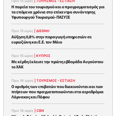
Πριν 15 ώρες
|
ΤΟΥΡΙΣΜΟΣ - ΕΣΤΙΑΣΗ
Η πορεία του τουρισμού και ο προγραμματισμός για
τα επόμενα χρόνια στο επίκεντρο συνάντησης
Υφυπουργού Τουρισμού-ΠΑΣΥΞΕ
Πριν 15 ώρες
|
ΔΙΕΘΝΗ
Αύξηση 0,8% στην παραγωγή υπηρεσιών σε
ευρωζώνη και Ε.Ε. τον Μάιο
Πριν 15 ώρες
|
ΚΥΠΡΟΣ
Με κέρδη έκλεισε την πρώτη εβδομάδα Αυγούστου
το ΧΑΚ
Πριν 16 ώρες
|
ΤΟΥΡΙΣΜΟΣ - ΕΣΤΙΑΣΗ
Ο αριθμός των επιβατών που διακινούνται και των
πτήσεων που πραγματοποιούνται στα αεροδρόμια
Λάρνακας και Πάφου
Πριν 16 ώρες
|
CBN