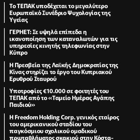
Το ΤΕΠΑΚ υποδέχεται το μεγαλύτερο
Ευρωπαϊκό Συνέδριο Ψυχολογίας της
Υγείας
ΓΕΡΗΕΤ: Σε υψηλά επίπεδα η
ικανοποίηση των καταναλωτών για τις
υπηρεσίες κινητής τηλεφωνίας στην
Κύπρο
Η Πρεσβεία της Λαϊκής Δημοκρατίας της
Κίνας στηρίζει το έργο του Κυπριακού
Ερυθρού Σταυρού
Υποτροφίες €10.000 σε φοιτητές του
ΤΕΠΑΚ από το «Ταμείο Ημέρας Αγάπης
Παιδιού»
Η Freedom Holding Corp. γενικός εταίρος
του αμερικανικού σταδίου του
παγκόσμιου σχολικού ομαδικού
πρωταθλήματος σκακιού στην Κόστα-