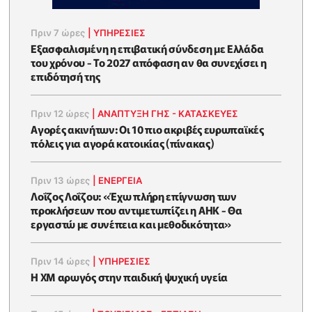
Πριν 7 ώρες
|
ΥΠΗΡΕΣΙΕΣ
Εξασφαλισμένη η επιβατική σύνδεση με Ελλάδα
του χρόνου - Το 2027 απόφαση αν θα συνεχίσει η
επιδότησή της
Πριν 12 ώρες
|
ΑΝΑΠΤΥΞΗ ΓΗΣ - ΚΑΤΑΣΚΕΥΕΣ
Αγορές ακινήτων: Οι 10 πιο ακριβές ευρωπαϊκές
πόλεις για αγορά κατοικίας (πίνακας)
Πριν 13 ώρες
|
ΕΝΈΡΓΕΙΑ
Λοΐζος Λοΐζου: «Έχω πλήρη επίγνωση των
προκλήσεων που αντιμετωπίζει η ΑΗΚ - Θα
εργαστώ με συνέπεια και μεθοδικότητα»
Πριν 14 ώρες
|
ΥΠΗΡΕΣΙΕΣ
Η XM αρωγός στην παιδική ψυχική υγεία