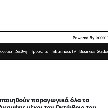
κονομία
Διεθνή
Πρόσωπα
InBusinessTV
Business Guide
οποιηθούν παραγωγικά όλα τα
νάκαμψης μέχρι τον Οκτώβριο του