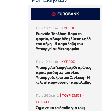
Ροή Ειδήσεων
Πριν 10 λεπτά
|
ΚΥΠΡΟΣ
Ευανθία Τσολάκη: Βαρύ το
φορτίο, ο Βαφεάδης έθεσε ψηλά
τον πήχη - Η παραλαβή του
Υπουργείου Μεταφορών
Πριν 19 λεπτά
|
ΚΥΠΡΟΣ
Υπουργείο Γεωργίας: Οι πρώτες
προτεραιότητες του νέου
Υπουργού, Χρίστου Σενέκκη - Η
τελετή παράδοσης - παραλαβής
Πριν 26 λεπτά
|
ΤΟΥΡΙΣΜΟΣ -
ΕΣΤΙΑΣΗ
Σημαντικά τα έσοδα για τους