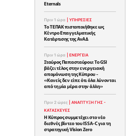
Eternals
Πριν 1 ώρα
|
ΥΠΗΡΕΣΙΕΣ
Το ΤΕΠΑΚ πιστοποιήθηκε ως
Κέντρο Επαγγελματικής
Κατάρτισης της ΑνΑΔ
Πριν 1 ώρα
|
ΕΝΈΡΓΕΙΑ
Σταύρος Παπασταύρου: Το GSI
βάζει τέλος στην ενεργειακή
απομόνωση της Κύπρου -
«Κανείς δεν είπε ότι όλα λύνονται
από τη μία μέρα στην άλλη»
Πριν 2 ώρες
|
ΑΝΑΠΤΥΞΗ ΓΗΣ -
ΚΑΤΑΣΚΕΥΕΣ
Η Κύπρος συμμετέχει στο νέο
διεθνές βίντεο του ISSA-C για τη
στρατηγική Vision Zero