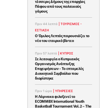
τέσσερις Δήμους της επαρχίας
Πάφου από τους πολιτικούς
γάμους
Πριν 44 λεπτά
|
ΤΟΥΡΙΣΜΟΣ -
ΕΣΤΙΑΣΗ
Ο Όμιλος Λεπτός παρουσιάζει το
νέο του εταιρικό βίντεο
Πριν 57 λεπτά
|
ΚΥΠΡΟΣ
Σε λειτουργία ο Κυπριακός
Οργανισμός Ανάπτυξης
Επιχειρήσεων - To επταμελές
Διοικητικό Συμβούλιο που
διορίστηκε
Πριν 1 ώρα
|
ΥΠΗΡΕΣΙΕΣ
Η Λάρνακα φιλοξενεί το
ECOMMBX International Youth
Basketball Tournament Vol. 2 – The