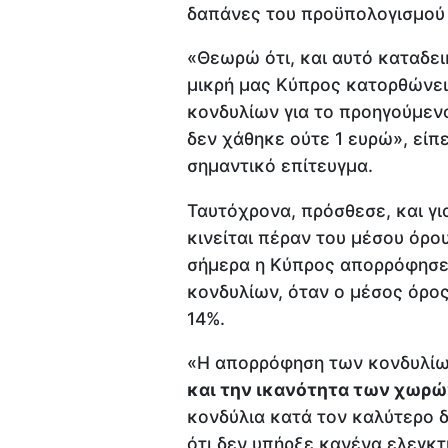
δαπάνες του προϋπολογισμού
«Θεωρώ ότι, και αυτό καταδει
μικρή μας Κύπρος κατορθώνει
κονδυλίων για το προηγούμεν
δεν χάθηκε ούτε 1 ευρώ», είπ
σημαντικό επίτευγμα.
Ταυτόχρονα, πρόσθεσε, και γ
κινείται πέραν του μέσου όρο
σήμερα η Κύπρος απορρόφησε 
κονδυλίων, όταν ο μέσος όρο
14%.
«Η απορρόφηση των κονδυλίω
και την ικανότητα των χωρ
κονδύλια κατά τον καλύτερο 
ότι δεν υπήρξε κανένα ελεγκτ