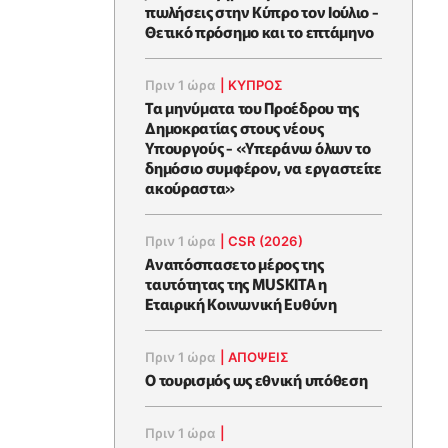
πωλήσεις στην Κύπρο τον Ιούλιο -
Θετικό πρόσημο και το επτάμηνο
Πριν 1 ώρα
|
ΚΥΠΡΟΣ
Τα μηνύματα του Προέδρου της
Δημοκρατίας στους νέους
Υπουργούς - «Υπεράνω όλων το
δημόσιο συμφέρον, να εργαστείτε
ακούραστα»
Πριν 1 ώρα
|
CSR (2026)
Αναπόσπασετο μέρος της
ταυτότητας της MUSKITA η
Εταιρική Κοινωνική Ευθύνη
Πριν 1 ώρα
|
ΑΠΌΨΕΙΣ
Ο τουρισμός ως εθνική υπόθεση
Πριν 1 ώρα
|