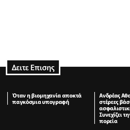
Δειτε Επισης
Όταν η βιομηχανία αποκτά
Ανδρέας Αθα
παγκόσμια υπογραφή
στέρεες βάσ
ασφαλιστικ
Συνεχίζει τ
πορεία