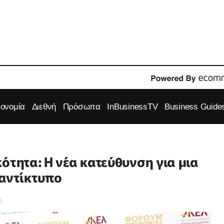
κονομία
Διεθνή
Πρόσωπα
InBusinessTV
Business Guide
ότητα: Η νέα κατεύθυνση για μια
 αντίκτυπο
5