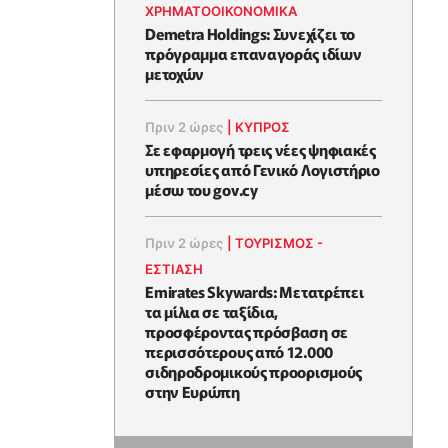
ΧΡΗΜΑΤΟΟΙΚΟΝΟΜΙΚΆ
Demetra Holdings: Συνεχίζει το
πρόγραμμα επαναγοράς ιδίων
μετοχών
Πριν 2 ώρες
|
ΚΥΠΡΟΣ
Σε εφαρμογή τρεις νέες ψηφιακές
υπηρεσίες από Γενικό Λογιστήριο
μέσω του gov.cy
Πριν 2 ώρες
|
ΤΟΥΡΙΣΜΟΣ -
ΕΣΤΙΑΣΗ
Emirates Skywards: Μετατρέπει
τα μίλια σε ταξίδια,
προσφέροντας πρόσβαση σε
περισσότερους από 12.000
σιδηροδρομικούς προορισμούς
στην Ευρώπη