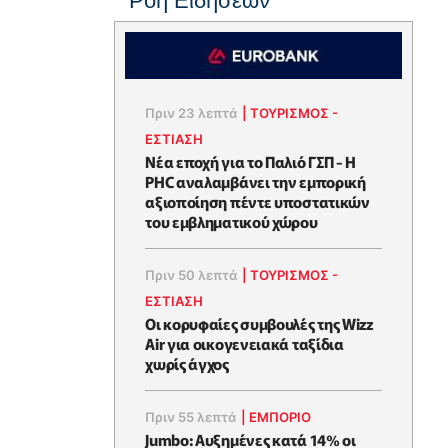
Ροή Ειδήσεων
Πριν 23 λεπτά
|
ΤΟΥΡΙΣΜΟΣ -
ΕΣΤΙΑΣΗ
Νέα εποχή για το Παλιό ΓΣΠ - Η
PHC αναλαμβάνει την εμπορική
αξιοποίηση πέντε υποστατικών
του εμβληματικού χώρου
Πριν 50 λεπτά
|
ΤΟΥΡΙΣΜΟΣ -
ΕΣΤΙΑΣΗ
Οι κορυφαίες συμβουλές της Wizz
Air για οικογενειακά ταξίδια
χωρίς άγχος
Πριν 55 λεπτά
|
ΕΜΠΟΡΙΟ
Jumbo: Αυξημένες κατά 14% οι