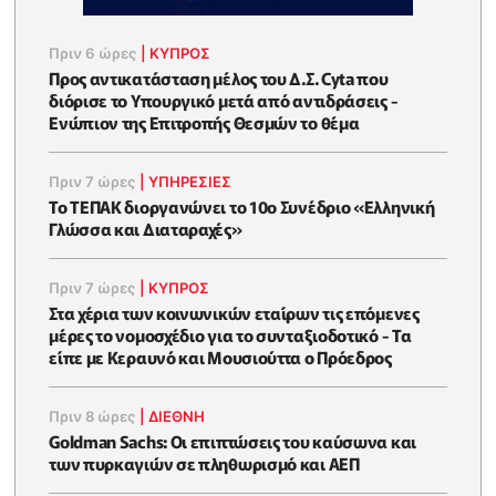
Πριν 6 ώρες
|
ΚΥΠΡΟΣ
Προς αντικατάσταση μέλος του Δ.Σ. Cyta που
διόρισε το Υπουργικό μετά από αντιδράσεις -
Ενώπιον της Επιτροπής Θεσμών το θέμα
Πριν 7 ώρες
|
ΥΠΗΡΕΣΙΕΣ
Το ΤΕΠΑΚ διοργανώνει το 10ο Συνέδριο «Ελληνική
Γλώσσα και Διαταραχές»
Πριν 7 ώρες
|
ΚΥΠΡΟΣ
Στα χέρια των κοινωνικών εταίρων τις επόμενες
μέρες το νομοσχέδιο για το συνταξιοδοτικό - Τα
είπε με Κεραυνό και Μουσιούττα ο Πρόεδρος
Πριν 8 ώρες
|
ΔΙΕΘΝΗ
Goldman Sachs: Οι επιπτώσεις του καύσωνα και
των πυρκαγιών σε πληθωρισμό και ΑΕΠ