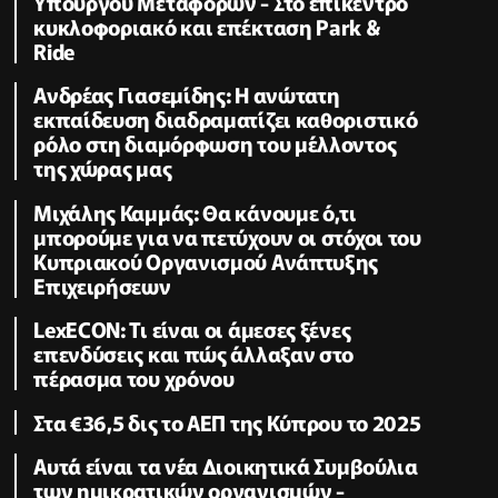
Υπουργού Μεταφορών - Στο επίκεντρο
κυκλοφοριακό και επέκταση Park &
Ride
Ανδρέας Γιασεμίδης: Η ανώτατη
εκπαίδευση διαδραματίζει καθοριστικό
ρόλο στη διαμόρφωση του μέλλοντος
της χώρας μας
Μιχάλης Καμμάς: Θα κάνουμε ό,τι
μπορούμε για να πετύχουν οι στόχοι του
Κυπριακού Οργανισμού Ανάπτυξης
Επιχειρήσεων
LexECON: Τι είναι οι άμεσες ξένες
επενδύσεις και πώς άλλαξαν στο
πέρασμα του χρόνου
Στα €36,5 δις το ΑΕΠ της Κύπρου το 2025
Αυτά είναι τα νέα Διοικητικά Συμβούλια
των ημικρατικών οργανισμών -