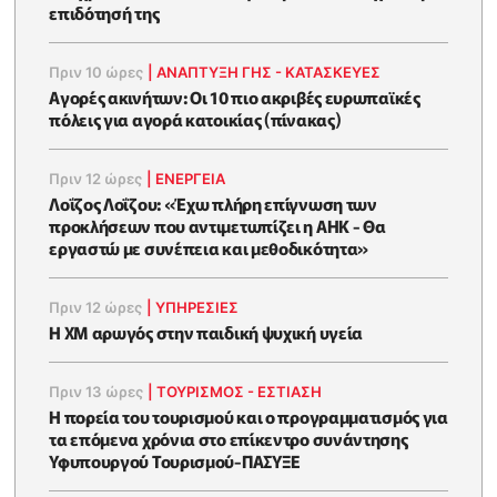
επιδότησή της
Πριν 10 ώρες
|
ΑΝΑΠΤΥΞΗ ΓΗΣ - ΚΑΤΑΣΚΕΥΕΣ
Αγορές ακινήτων: Οι 10 πιο ακριβές ευρωπαϊκές
πόλεις για αγορά κατοικίας (πίνακας)
Πριν 12 ώρες
|
ΕΝΈΡΓΕΙΑ
Λοΐζος Λοΐζου: «Έχω πλήρη επίγνωση των
προκλήσεων που αντιμετωπίζει η ΑΗΚ - Θα
εργαστώ με συνέπεια και μεθοδικότητα»
Πριν 12 ώρες
|
ΥΠΗΡΕΣΙΕΣ
Η XM αρωγός στην παιδική ψυχική υγεία
Πριν 13 ώρες
|
ΤΟΥΡΙΣΜΟΣ - ΕΣΤΙΑΣΗ
Η πορεία του τουρισμού και ο προγραμματισμός για
τα επόμενα χρόνια στο επίκεντρο συνάντησης
Υφυπουργού Τουρισμού-ΠΑΣΥΞΕ