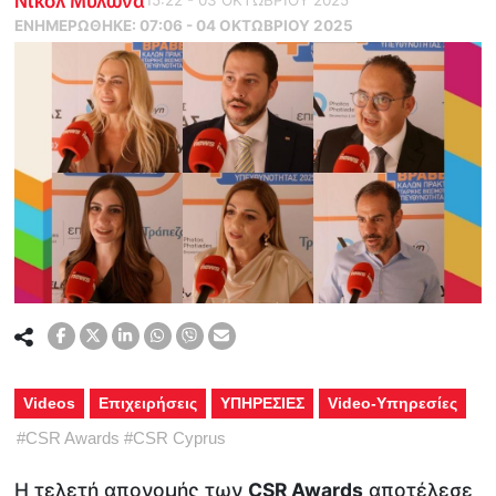
ΕΝΗΜΕΡΏΘΗΚΕ:
07:06 - 04 ΟΚΤΩΒΡΙΟΥ 2025
Videos
Επιχειρήσεις
ΥΠΗΡΕΣΙΕΣ
Video-Υπηρεσίες
#
CSR Awards
#
CSR Cyprus
Η τελετή απονομής των
CSR
Awards
αποτέλεσε