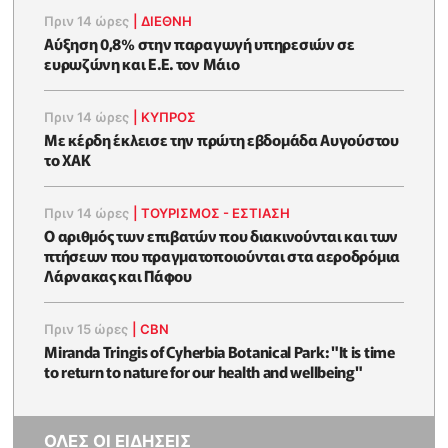
Πριν 14 ώρες
|
ΔΙΕΘΝΗ
Αύξηση 0,8% στην παραγωγή υπηρεσιών σε
ευρωζώνη και Ε.Ε. τον Μάιο
Πριν 14 ώρες
|
ΚΥΠΡΟΣ
Με κέρδη έκλεισε την πρώτη εβδομάδα Αυγούστου
το ΧΑΚ
Πριν 14 ώρες
|
ΤΟΥΡΙΣΜΟΣ - ΕΣΤΙΑΣΗ
Ο αριθμός των επιβατών που διακινούνται και των
πτήσεων που πραγματοποιούνται στα αεροδρόμια
Λάρνακας και Πάφου
Πριν 15 ώρες
|
CBN
Miranda Tringis of Cyherbia Botanical Park: "It is time
to return to nature for our health and wellbeing"
ΟΛΕΣ ΟΙ ΕΙΔΗΣΕΙΣ