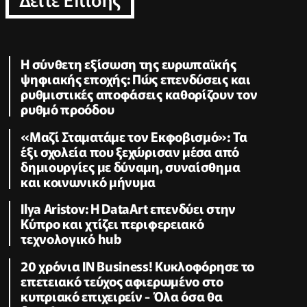
Η σύνθετη εξίσωση της ευρωπαϊκής
ψηφιακής εποχής: Πώς επενδύσεις και
ρυθμιστικές αποφάσεις καθορίζουν τον
ρυθμό προόδου
«Μαζί Σταματάμε τον Εκφοβισμό»: Τα
έξι σχολεία που ξεχώρισαν μέσα από
δημιουργίες με δύναμη, συναίσθημα
και κοινωνικό μήνυμα
Ilya Aristov: Η DataArt επενδύει στην
Κύπρο και χτίζει περιφερειακό
τεχνολογικό hub
20 χρόνια IN Business! Κυκλοφόρησε το
επετειακό τεύχος αφιερωμένο στο
κυπριακό επιχειρείν - Όλα όσα θα