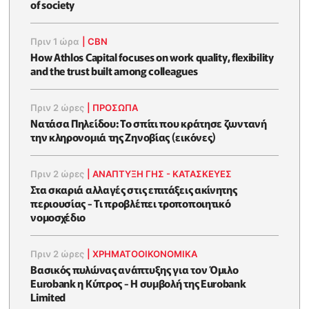
of society
Πριν 1 ώρα
|
CBN
How Athlos Capital focuses on work quality, flexibility
and the trust built among colleagues
Πριν 2 ώρες
|
ΠΡΟΣΩΠΑ
Νατάσα Πηλείδου: Το σπίτι που κράτησε ζωντανή
την κληρονομιά της Ζηνοβίας (εικόνες)
Πριν 2 ώρες
|
ΑΝΑΠΤΥΞΗ ΓΗΣ - ΚΑΤΑΣΚΕΥΕΣ
Στα σκαριά αλλαγές στις επιτάξεις ακίνητης
περιουσίας - Τι προβλέπει τροποποιητικό
νομοσχέδιο
Πριν 2 ώρες
|
ΧΡΗΜΑΤΟΟΙΚΟΝΟΜΙΚΆ
Βασικός πυλώνας ανάπτυξης για τον Όμιλο
Eurobank η Κύπρος - Η συμβολή της Eurobank
Limited