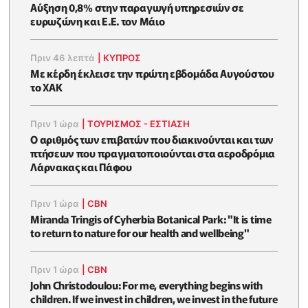
Αύξηση 0,8% στην παραγωγή υπηρεσιών σε
ευρωζώνη και Ε.Ε. τον Μάιο
Πριν 46 λεπτά
|
ΚΥΠΡΟΣ
Με κέρδη έκλεισε την πρώτη εβδομάδα Αυγούστου
το ΧΑΚ
Πριν 1 ώρα
|
ΤΟΥΡΙΣΜΟΣ - ΕΣΤΙΑΣΗ
Ο αριθμός των επιβατών που διακινούνται και των
πτήσεων που πραγματοποιούνται στα αεροδρόμια
Λάρνακας και Πάφου
Πριν 1 ώρα
|
CBN
Miranda Tringis of Cyherbia Botanical Park: "It is time
to return to nature for our health and wellbeing"
Πριν 1 ώρα
|
CBN
John Christodoulou: For me, everything begins with
children. If we invest in children, we invest in the future