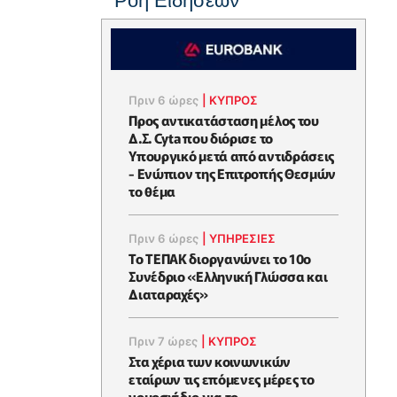
Ροή Ειδήσεων
Πριν 6 ώρες
|
ΚΥΠΡΟΣ
Προς αντικατάσταση μέλος του
Δ.Σ. Cyta που διόρισε το
Υπουργικό μετά από αντιδράσεις
- Ενώπιον της Επιτροπής Θεσμών
το θέμα
Πριν 6 ώρες
|
ΥΠΗΡΕΣΙΕΣ
Το ΤΕΠΑΚ διοργανώνει το 10ο
Συνέδριο «Ελληνική Γλώσσα και
Διαταραχές»
Πριν 7 ώρες
|
ΚΥΠΡΟΣ
Στα χέρια των κοινωνικών
εταίρων τις επόμενες μέρες το
νομοσχέδιο για το