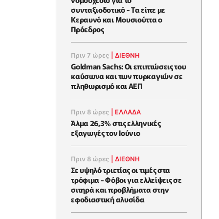
συνταξιοδοτικό - Τα είπε με
Κεραυνό και Μουσιούττα ο
Πρόεδρος
Πριν 7 ώρες
|
ΔΙΕΘΝΗ
Goldman Sachs: Οι επιπτώσεις του
καύσωνα και των πυρκαγιών σε
πληθωρισμό και ΑΕΠ
Πριν 8 ώρες
|
ΕΛΛΆΔΑ
Άλμα 26,3% στις ελληνικές
εξαγωγές τον Ιούνιο
Πριν 8 ώρες
|
ΔΙΕΘΝΗ
Σε υψηλό τριετίας οι τιμές στα
τρόφιμα - Φόβοι για ελλείψεις σε
σιτηρά και προβλήματα στην
εφοδιαστική αλυσίδα