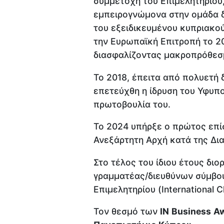
συμμετοχή του Επιμελητηρίου,
εμπειρογνώμονα στην ομάδα δ
του εξειδικευμένου κυπριακο
την Ευρωπαϊκή Επιτροπή το 20
διασφαλίζοντας μακροπρόθεσ
Το 2018, έπειτα από πολυετή 
επετεύχθη η ίδρυση του Υφυπο
πρωτοβουλία του.
Το 2024 υπήρξε ο πρώτος επί
Ανεξάρτητη Αρχή κατά της Δι
Στο τέλος του ίδιου έτους δι
γραμματέας/διευθύνων σύμβου
Επιμελητηρίου (International C
Τον θεσμό των
IN
Business
A