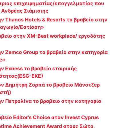
ύπριος επιχειρηματίας/επαγγελματίας που
 Ανδρέας Σιάμισιης
ην Thanos Hotels & Resorts το βραβείο στην
χαγωγία/Εστίαση»
ραβείο στην XM-Best workplace/ εργοδότης
την Zemco Group το βραβείο στην κατηγορία
ς»
ην Exness το βραβείο εταιρικής
νότητας(ESG-ΕΚΕ)
τον Δημήτρη Ζορπά το βραβείο Μάνατζερ
στή)
την Πετρολίνα το βραβείο στην κατηγορία
βείο Editor’s Choice στον Invest Cyprus
fetime Achievement Award στους Σώτο,