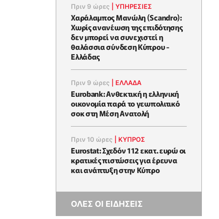
Πριν 9 ώρες
|
ΥΠΗΡΕΣΙΕΣ
Χαράλαμπος Μανώλη (Scandro):
Χωρίς ανανέωση της επιδότησης
δεν μπορεί να συνεχιστεί η
θαλάσσια σύνδεση Κύπρου -
Ελλάδας
Πριν 9 ώρες
|
ΕΛΛΆΔΑ
Eurobank: Ανθεκτική η ελληνική
οικονομία παρά το γεωπολιτικό
σοκ στη Μέση Ανατολή
Πριν 10 ώρες
|
ΚΥΠΡΟΣ
Eurostat: Σχεδόν 112 εκατ. ευρώ οι
κρατικές πιστώσεις για έρευνα
και ανάπτυξη στην Κύπρο
ΟΛΕΣ ΟΙ ΕΙΔΗΣΕΙΣ