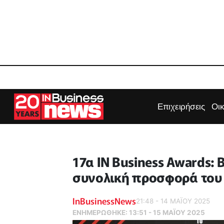
Επιχειρήσεις
Οι
17α IN Business Awards:
συνολική προσφορά του 
InBusinessNews
21:48 - 14 ΜΑΪ́ΟΥ 2025
ΕΝΗΜΕΡΏΘΗΚΕ:
13:51 - 15 ΜΑΪ́ΟΥ 2025