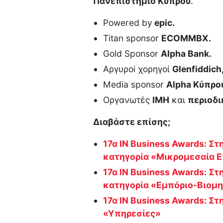
Πανεπιστήμιο Κύπρου
.
Powered by
epic.
Τitan sponsor
ΕCOMMBX.
Gold Sponsor
Αlpha Bank.
Αργυρoi χορηγοί
Glenfiddich
Media sponsor
Alpha Κύπρο
Οργανωτές
ΙΜΗ
και
περιοδι
Διαβάστε επίσης;
17α IN Business Awards: Στ
κατηγορία «Μικρομεσαία Ε
17α IN Business Awards: Σ
κατηγορία «Εμπόριο-Βιομ
17α IN Business Awards: Στ
«Υπηρεσίες»