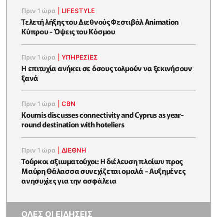
Πριν 1 ώρα
|
LIFESTYLE
Τελετή λήξης του Διεθνούς Φεστιβάλ Animation
Κύπρου - Όψεις του Κόσμου
Πριν 1 ώρα
|
ΥΠΗΡΕΣΙΕΣ
Η επιτυχία ανήκει σε όσους τολμούν να ξεκινήσουν
ξανά
Πριν 1 ώρα
|
CBN
Koumis discusses connectivity and Cyprus as year-
round destination with hoteliers
Πριν 1 ώρα
|
ΔΙΕΘΝΗ
Τούρκοι αξιωματούχοι: Η διέλευση πλοίων προς
Μαύρη Θάλασσα συνεχίζεται ομαλά - Αυξημένες
ανησυχίες για την ασφάλεια
ΟΛΕΣ ΟΙ ΕΙΔΗΣΕΙΣ