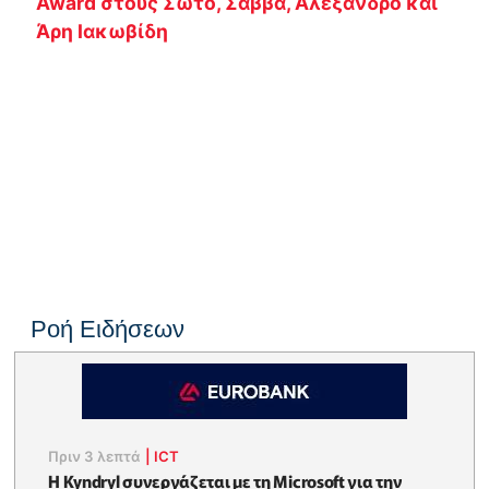
Award στους Σώτο, Σάββα, Αλέξανδρο και
Άρη Ιακωβίδη
Ροή Ειδήσεων
Πριν 3 λεπτά
|
ICT
Η Kyndryl συνεργάζεται με τη Microsoft για την