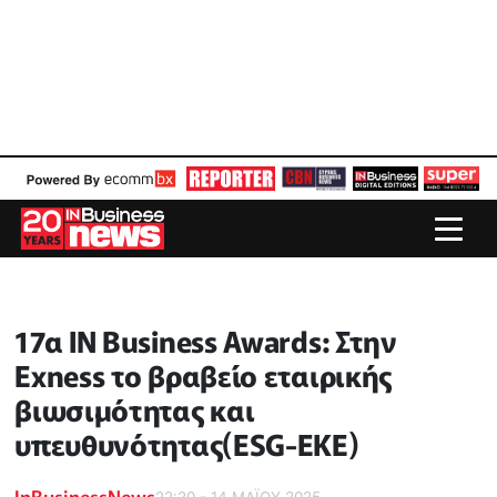
17α IN Business Awards: Στην
Exness το βραβείο εταιρικής
βιωσιμότητας και
υπευθυνότητας(ESG-ΕΚΕ)
InBusinessNews
22:20 - 14 ΜΑΪ́ΟΥ 2025