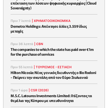
επέκταση των λύσεων ψηφιακής κυριαρχίας (Cloud
Sovereignty)
Πριν 7 λεπτά
|
ΧΡΗΜΑΤΟΟΙΚΟΝΟΜΙΚΆ
Demetra Holdings: Απέκτησε άλλες 3.559 ίδιες
μετοχές
Πριν 36 λεπτά
|
CBN
The companies to which the state has paid over €1m
for the purchase of services
Πριν 55 λεπτά
|
ΤΟΥΡΙΣΜΟΣ - ΕΣΤΙΑΣΗ
Hilton Nicosia: Νέος γενικός διευθυντής ο Ilio Rodoni
- Παίρνει την σκυτάλη από τον Εύρο Στυλιανού
Πριν 1 ώρα
|
CSR (2026)
M.S.C. Latouros Investments Limited: Χτίζοντας τα
θεμέλια της Κύπρου με υπευθυνότητα