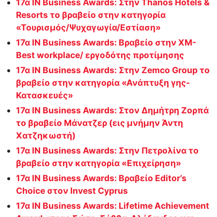
17α IN Business Awards: Στην Thanos Hotels &
Resorts το βραβείο στην κατηγορία
«Τουρισμός/Ψυχαγωγία/Εστίαση»
17α IN Business Awards: Βραβείο στην XM-
Best workplace/ εργοδότης προτίμησης
17α IN Business Awards: Στην Zemco Group το
βραβείο στην κατηγορία «Ανάπτυξη γης-
Κατασκευές»
17α IN Business Awards: Στον Δημήτρη Ζορπά
το βραβείο Μάνατζερ (εις μνήμην Άντη
Χατζηκωστή)
17α IN Business Awards: Στην Πετρολίνα το
βραβείο στην κατηγορία «Επιχείρηση»
17α IN Business Awards: Βραβείο Editor’s
Choice στον Invest Cyprus
17α IN Business Awards: Lifetime Achievement