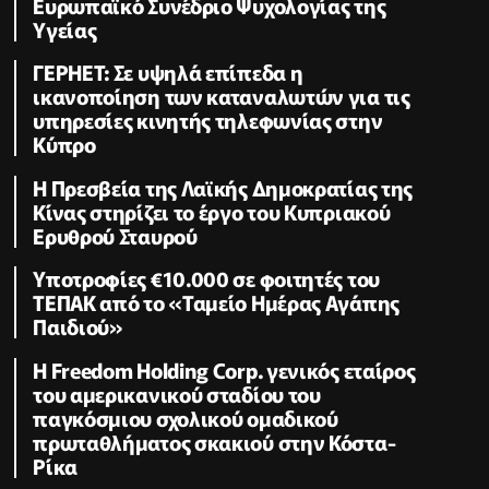
Ευρωπαϊκό Συνέδριο Ψυχολογίας της
Υγείας
ΓΕΡΗΕΤ: Σε υψηλά επίπεδα η
ικανοποίηση των καταναλωτών για τις
υπηρεσίες κινητής τηλεφωνίας στην
Κύπρο
Η Πρεσβεία της Λαϊκής Δημοκρατίας της
Κίνας στηρίζει το έργο του Κυπριακού
Ερυθρού Σταυρού
Υποτροφίες €10.000 σε φοιτητές του
ΤΕΠΑΚ από το «Ταμείο Ημέρας Αγάπης
Παιδιού»
Η Freedom Holding Corp. γενικός εταίρος
του αμερικανικού σταδίου του
παγκόσμιου σχολικού ομαδικού
πρωταθλήματος σκακιού στην Κόστα-
Ρίκα