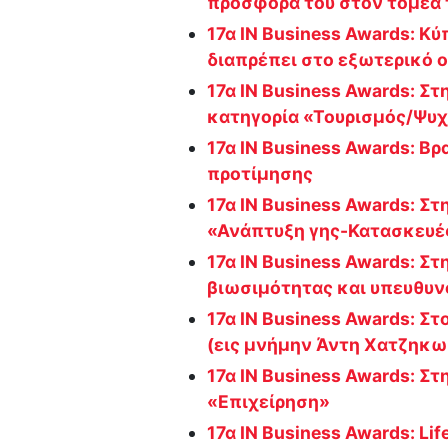
προσφορά του στον τομέα 
17α IN Business Awards: K
διαπρέπει στο εξωτερικό ο
17α IN Business Awards: Στ
κατηγορία «Τουρισμός/Ψυ
17α IN Business Awards: Β
προτίμησης
17α IN Business Awards: Σ
«Ανάπτυξη γης-Κατασκευέ
17α IN Business Awards: Στ
βιωσιμότητας και υπευθυ
17α IN Business Awards: Σ
(εις μνήμην Άντη Χατζηκω
17α IN Business Awards: Σ
«Επιχείρηση»
17α IN Business Awards: Li