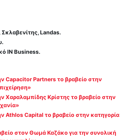
, Σκλαβενίτης, Landas.
υ.
κό ΙΝ Βusiness.
ην Capacitor Partners το βραβείο στην
πιχείρηση»
την Χαραλαμπίδης Κρίστης το βραβείο στην
ηχανία»
ην Athlos Capital το βραβείο στην κατηγορία
ραβείο στον Θωμά Καζάκο για την συνολική