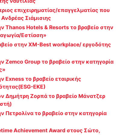
της ναυτιλίας
ύπριος επιχειρηματίας/επαγγελματίας που
 Ανδρέας Σιάμισιης
ην Thanos Hotels & Resorts το βραβείο στην
χαγωγία/Εστίαση»
ραβείο στην XM-Best workplace/ εργοδότης
την Zemco Group το βραβείο στην κατηγορία
ς»
ην Exness το βραβείο εταιρικής
νότητας(ESG-ΕΚΕ)
τον Δημήτρη Ζορπά το βραβείο Μάνατζερ
στή)
την Πετρολίνα το βραβείο στην κατηγορία
fetime Achievement Award στους Σώτο,