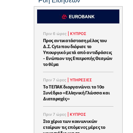
Ροή Ειδήσεων
Πριν 6 ώρες
|
ΚΥΠΡΟΣ
Προς αντικατάσταση μέλος του
Δ.Σ. Cyta που διόρισε το
Υπουργικό μετά από αντιδράσεις
- Ενώπιον της Επιτροπής Θεσμών
το θέμα
Πριν 7 ώρες
|
ΥΠΗΡΕΣΙΕΣ
Το ΤΕΠΑΚ διοργανώνει το 10ο
Συνέδριο «Ελληνική Γλώσσα και
Διαταραχές»
Πριν 7 ώρες
|
ΚΥΠΡΟΣ
Στα χέρια των κοινωνικών
εταίρων τις επόμενες μέρες το
νομοσχέδιο για το