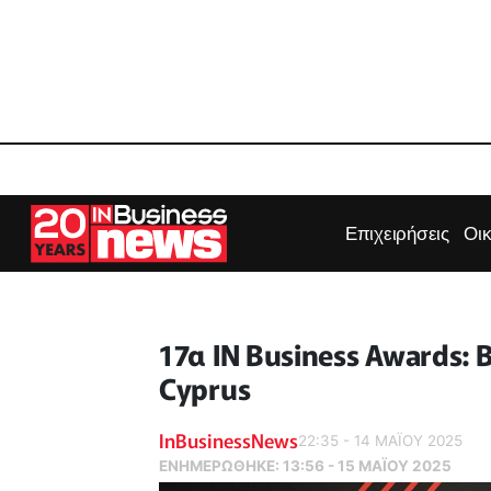
Επιχειρήσεις
Οι
17α IN Business Awards: Β
Cyprus
InBusinessNews
22:35 - 14 ΜΑΪ́ΟΥ 2025
ΕΝΗΜΕΡΏΘΗΚΕ:
13:56 - 15 ΜΑΪ́ΟΥ 2025