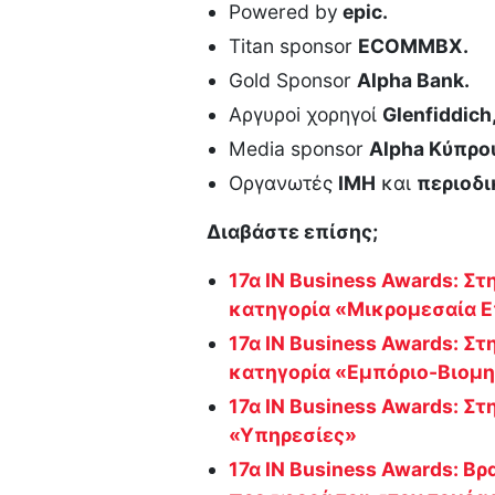
Powered by
epic.
Τitan sponsor
ΕCOMMBX.
Gold Sponsor
Αlpha Bank.
Αργυρoi χορηγοί
Glenfiddich
Media sponsor
Alpha Κύπρο
Οργανωτές
ΙΜΗ
και
περιοδι
Διαβάστε επίσης;
17α IN Business Awards: Στ
κατηγορία «Μικρομεσαία Ε
17α IN Business Awards: Σ
κατηγορία «Εμπόριο-Βιομ
17α IN Business Awards: Στ
«Υπηρεσίες»
17α IN Business Awards: Β