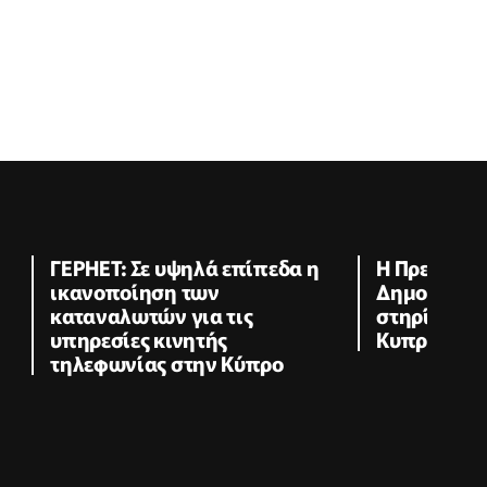
ΓΕΡΗΕΤ: Σε υψηλά επίπεδα η
Η Πρεσβεία
ικανοποίηση των
Δημοκρατία
καταναλωτών για τις
στηρίζει το
υπηρεσίες κινητής
Κυπριακού 
τηλεφωνίας στην Κύπρο