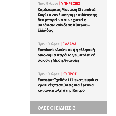
Πριν 9 ώρες
|
ΥΠΗΡΕΣΙΕΣ
Χαράλαμπος Μανώλη (Scandro):
Χωρίς ανανέωση της επιδότησης
δεν μπορεί να συνεχιστεί η
θαλάσσια σύνδεση Κύπρου -
Ελλάδας
Πριν 10 ώρες
|
ΕΛΛΆΔΑ
Eurobank: Ανθεκτική η ελληνική
οικονομία παρά το γεωπολιτικό
σοκ στη Μέση Ανατολή
Πριν 10 ώρες
|
ΚΥΠΡΟΣ
Eurostat: Σχεδόν 112 εκατ. ευρώ οι
κρατικές πιστώσεις για έρευνα
και ανάπτυξη στην Κύπρο
ΟΛΕΣ ΟΙ ΕΙΔΗΣΕΙΣ