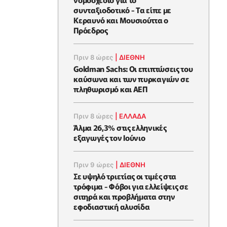
συνταξιοδοτικό - Τα είπε με
Κεραυνό και Μουσιούττα ο
Πρόεδρος
Πριν 8 ώρες
|
ΔΙΕΘΝΗ
Goldman Sachs: Οι επιπτώσεις του
καύσωνα και των πυρκαγιών σε
πληθωρισμό και ΑΕΠ
Πριν 8 ώρες
|
ΕΛΛΆΔΑ
Άλμα 26,3% στις ελληνικές
εξαγωγές τον Ιούνιο
Πριν 9 ώρες
|
ΔΙΕΘΝΗ
Σε υψηλό τριετίας οι τιμές στα
τρόφιμα - Φόβοι για ελλείψεις σε
σιτηρά και προβλήματα στην
εφοδιαστική αλυσίδα