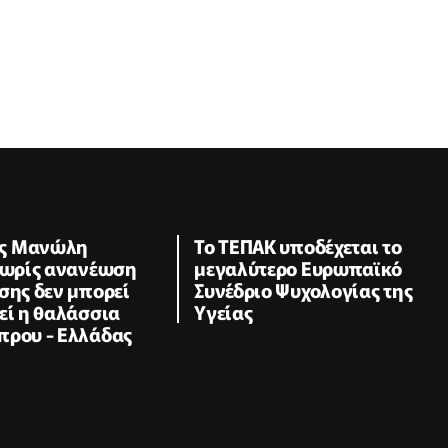
ς Μανώλη
Το ΤΕΠΑΚ υποδέχεται το
 Χωρίς ανανέωση
μεγαλύτερο Ευρωπαϊκό
σης δεν μπορεί
Συνέδριο Ψυχολογίας της
εί η θαλάσσια
Υγείας
πρου - Ελλάδας