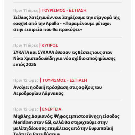
Πριν 11 ώρες
|
ΤΟΥΡΙΣΜΟΣ - ΕΣΤΙΑΣΗ
Στέλιος Χατζηιωάννου: Στηρίζουμε την εξαγορά της
easyJet από την Apollo - «Παραμένουμε μέτοχοι
στην εταιρεία που θα προκύψει»
Πριν 11 ώρες
|
ΚΥΠΡΟΣ
ΣΥΚΑΤΑ και ΣΥΚΑΛΑ έθεσαν τις θέσεις τους στον
Νίκο Χριστοδουλίδη για νέο σχέδιο αποζημίωσης
εντός 2026
Πριν 12 ώρες
|
ΤΟΥΡΙΣΜΟΣ - ΕΣΤΙΑΣΗ
Ανοίγει η οδική πρόσβαση στις αφίξεις του
Αεροδρομίου Λάρνακας
Πριν 12 ώρες
|
ΕΝΈΡΓΕΙΑ
Μιχάλης Δαμιανός: Ψήφος εμπιστοσύνης η είσοδος
Meridiam στον GSI, αλλά θα στηριχτούμε στην
μελέτη δέουσας επιμέλειας από την Ευρωπαϊκή
Τράπεζα Επενδύσεων