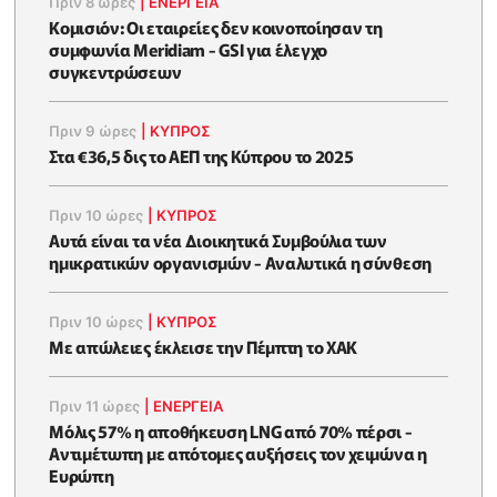
Πριν 8 ώρες
|
ΕΝΈΡΓΕΙΑ
Κομισιόν: Οι εταιρείες δεν κοινοποίησαν τη
συμφωνία Meridiam - GSI για έλεγχο
συγκεντρώσεων
Πριν 9 ώρες
|
ΚΥΠΡΟΣ
Στα €36,5 δις το ΑΕΠ της Κύπρου το 2025
Πριν 10 ώρες
|
ΚΥΠΡΟΣ
Αυτά είναι τα νέα Διοικητικά Συμβούλια των
ημικρατικών οργανισμών - Αναλυτικά η σύνθεση
Πριν 10 ώρες
|
ΚΥΠΡΟΣ
Με απώλειες έκλεισε την Πέμπτη το ΧΑΚ
Πριν 11 ώρες
|
ΕΝΈΡΓΕΙΑ
Μόλις 57% η αποθήκευση LNG από 70% πέρσι -
Αντιμέτωπη με απότομες αυξήσεις τον χειμώνα η
Ευρώπη