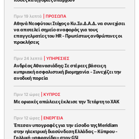
Πριν 19 λεπτά
|
ΠΡΟΣΩΠΑ
Αθηνά Νεοφύτου: Στόχος ο Κυ.Συ.Δ.Α.Δ. να συνεχίσει
να αποτελεί σημείο αναφοράς για τους
επαγγελματίες του HR - Πρωτίστως ανθρώπινες οι
προκλήσεις
Πριν 24 λεπτά
|
ΥΠΗΡΕΣΙΕΣ
Ανδρέας Αθανασιάδης: Σε στέρεες βάσεις η
κυπριακή ασφαλιστική βιομηχανία - Συνεχίζει την
ανοδική πορεία
Πριν 12 ώρες
|
ΚΥΠΡΟΣ
Με οριακές απώλειες έκλεισε την Τετάρτη το ΧΑΚ
Πριν 12 ώρες
|
ΕΝΈΡΓΕΙΑ
Έπεσαν υπογραφές για την είσοδο της Meridiam
στην ηλεκτρική διασύνδεση Ελλάδας – Κύπρου -
Γαλλική «σφραγίδα» στον GSI