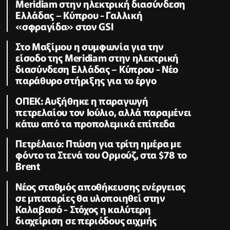
Meridiam στην ηλεκτρική διασύνδεση
Ελλάδας – Κύπρου - Γαλλική
«σφραγίδα» στον GSI
Στο Μαξίμου η συμφωνία για την
είσοδο της Meridiam στην ηλεκτρική
διασύνδεση Ελλάδας – Κύπρου - Νέο
παράθυρο στήριξης για το έργο
ΟΠΕΚ: Αυξήθηκε η παραγωγή
πετρελαίου τον Ιούλιο, αλλά παραμένει
κάτω από τα προπολεμικά επίπεδα
Πετρέλαιο: Πτώση για τρίτη ημέρα με
φόντο τα Στενά του Ορμούζ, στα $78 το
Brent
Νέος σταθμός αποθήκευσης ενέργειας
σε μπαταρίες θα υλοποιηθεί στην
Καλαβασό - Στόχος η καλύτερη
διαχείριση σε περιόδους αιχμής