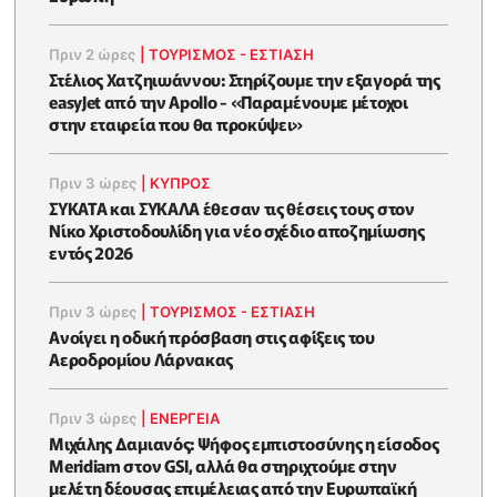
Πριν 2 ώρες
|
ΤΟΥΡΙΣΜΟΣ - ΕΣΤΙΑΣΗ
Στέλιος Χατζηιωάννου: Στηρίζουμε την εξαγορά της
easyJet από την Apollo - «Παραμένουμε μέτοχοι
στην εταιρεία που θα προκύψει»
Πριν 3 ώρες
|
ΚΥΠΡΟΣ
ΣΥΚΑΤΑ και ΣΥΚΑΛΑ έθεσαν τις θέσεις τους στον
Νίκο Χριστοδουλίδη για νέο σχέδιο αποζημίωσης
εντός 2026
Πριν 3 ώρες
|
ΤΟΥΡΙΣΜΟΣ - ΕΣΤΙΑΣΗ
Ανοίγει η οδική πρόσβαση στις αφίξεις του
Αεροδρομίου Λάρνακας
Πριν 3 ώρες
|
ΕΝΈΡΓΕΙΑ
Μιχάλης Δαμιανός: Ψήφος εμπιστοσύνης η είσοδος
Meridiam στον GSI, αλλά θα στηριχτούμε στην
μελέτη δέουσας επιμέλειας από την Ευρωπαϊκή