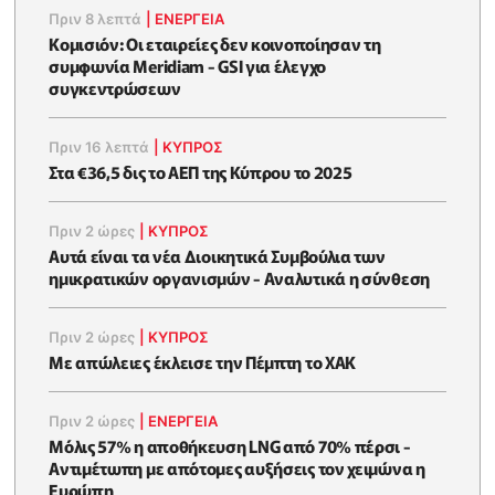
Πριν 8 λεπτά
|
ΕΝΈΡΓΕΙΑ
Κομισιόν: Οι εταιρείες δεν κοινοποίησαν τη
συμφωνία Meridiam - GSI για έλεγχο
συγκεντρώσεων
Πριν 16 λεπτά
|
ΚΥΠΡΟΣ
Στα €36,5 δις το ΑΕΠ της Κύπρου το 2025
Πριν 2 ώρες
|
ΚΥΠΡΟΣ
Αυτά είναι τα νέα Διοικητικά Συμβούλια των
ημικρατικών οργανισμών - Αναλυτικά η σύνθεση
Πριν 2 ώρες
|
ΚΥΠΡΟΣ
Με απώλειες έκλεισε την Πέμπτη το ΧΑΚ
Πριν 2 ώρες
|
ΕΝΈΡΓΕΙΑ
Μόλις 57% η αποθήκευση LNG από 70% πέρσι -
Αντιμέτωπη με απότομες αυξήσεις τον χειμώνα η
Ευρώπη