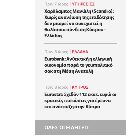
Πριν 7 ώρες
|
ΥΠΗΡΕΣΙΕΣ
Χαράλαμπος Μανώλη (Scandro):
Χωρίς ανανέωση της επιδότησης
δεν μπορεί να συνεχιστεί η
θαλάσσια σύνδεση Κύπρου -
Ελλάδας
Πριν 8 ώρες
|
ΕΛΛΆΔΑ
Eurobank: Ανθεκτική η ελληνική
οικονομία παρά το γεωπολιτικό
σοκ στη Μέση Ανατολή
Πριν 8 ώρες
|
ΚΥΠΡΟΣ
Eurostat: Σχεδόν 112 εκατ. ευρώ οι
κρατικές πιστώσεις για έρευνα
και ανάπτυξη στην Κύπρο
ΟΛΕΣ ΟΙ ΕΙΔΗΣΕΙΣ