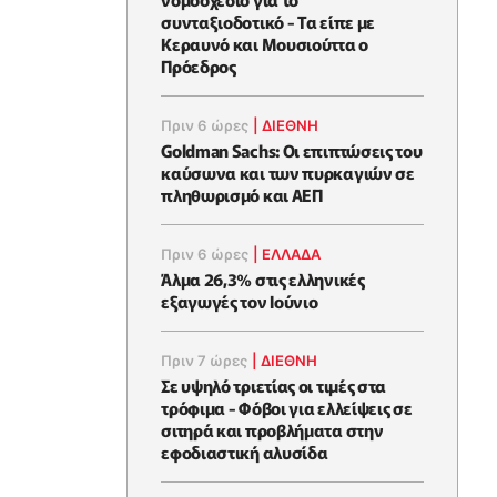
συνταξιοδοτικό - Τα είπε με
Κεραυνό και Μουσιούττα ο
Πρόεδρος
Πριν 6 ώρες
|
ΔΙΕΘΝΗ
Goldman Sachs: Οι επιπτώσεις του
καύσωνα και των πυρκαγιών σε
πληθωρισμό και ΑΕΠ
Πριν 6 ώρες
|
ΕΛΛΆΔΑ
Άλμα 26,3% στις ελληνικές
εξαγωγές τον Ιούνιο
Πριν 7 ώρες
|
ΔΙΕΘΝΗ
Σε υψηλό τριετίας οι τιμές στα
τρόφιμα - Φόβοι για ελλείψεις σε
σιτηρά και προβλήματα στην
εφοδιαστική αλυσίδα