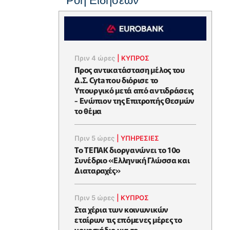
Ροή Ειδήσεων
Πριν 4 ώρες
|
ΚΥΠΡΟΣ
Προς αντικατάσταση μέλος του
Δ.Σ. Cyta που διόρισε το
Υπουργικό μετά από αντιδράσεις
- Ενώπιον της Επιτροπής Θεσμών
το θέμα
Πριν 5 ώρες
|
ΥΠΗΡΕΣΙΕΣ
Το ΤΕΠΑΚ διοργανώνει το 10ο
Συνέδριο «Ελληνική Γλώσσα και
Διαταραχές»
Πριν 5 ώρες
|
ΚΥΠΡΟΣ
Στα χέρια των κοινωνικών
εταίρων τις επόμενες μέρες το
νομοσχέδιο για το