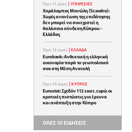
Πριν 11 ώρες
|
ΥΠΗΡΕΣΙΕΣ
Χαράλαμπος Μανώλη (Scandro):
Χωρίς ανανέωση της επιδότησης
δεν μπορεί να συνεχιστεί η
θαλάσσια σύνδεση Κύπρου -
Ελλάδας
Πριν 12 ώρες
|
ΕΛΛΆΔΑ
Eurobank: Ανθεκτική η ελληνική
οικονομία παρά το γεωπολιτικό
σοκ στη Μέση Ανατολή
Πριν 13 ώρες
|
ΚΥΠΡΟΣ
Eurostat: Σχεδόν 112 εκατ. ευρώ οι
κρατικές πιστώσεις για έρευνα
και ανάπτυξη στην Κύπρο
ΟΛΕΣ ΟΙ ΕΙΔΗΣΕΙΣ