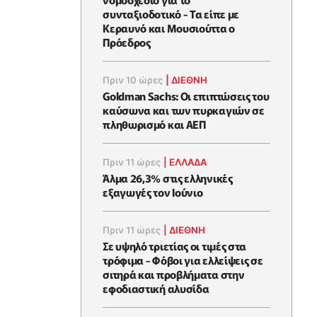
συνταξιοδοτικό - Τα είπε με
Κεραυνό και Μουσιούττα ο
Πρόεδρος
Πριν 10 ώρες
|
ΔΙΕΘΝΗ
Goldman Sachs: Οι επιπτώσεις του
καύσωνα και των πυρκαγιών σε
πληθωρισμό και ΑΕΠ
Πριν 11 ώρες
|
ΕΛΛΆΔΑ
Άλμα 26,3% στις ελληνικές
εξαγωγές τον Ιούνιο
Πριν 11 ώρες
|
ΔΙΕΘΝΗ
Σε υψηλό τριετίας οι τιμές στα
τρόφιμα - Φόβοι για ελλείψεις σε
σιτηρά και προβλήματα στην
εφοδιαστική αλυσίδα