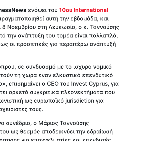
inessNews
ενόψει του
10ου International
ραγματοποιηθεί αυτή την εβδομάδα, και
ι 8 Νοεμβρίου στη Λευκωσία, ο κ. Ταννούσης
πό την ανάπτυξη του τομέα είναι πολλαπλά,
ως οι προοπτικές για περαιτέρω ανάπτυξή
ύπρου, σε συνδυασμό με το ισχυρό νομικό
στούν τη χώρα έναν ελκυστικό επενδυτικό
», επισημαίνει ο CEO του Invest Cyprus, για
έτει αρκετά συγκριτικά πλεονεκτήματα που
ωνιστική ως ευρωπαϊκό jurisdiction για
αχειριστές τους.
ο συνέδριο, ο Μάριος Ταννούσης
 του ως θεσμός αποδεικνύει την εδραίωσή
ντησης για επαγγελματίες και επενδυτές