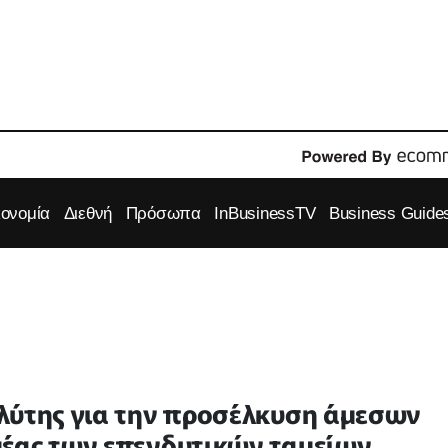
κονομία
Διεθνή
Πρόσωπα
InBusinessTV
Business Guide
λύτης για την προσέλκυση άμεσων
έας των επενδυτικών ταμείων