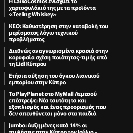
Η LaikoCosmos ενισχύει το
χαρτοφυλάκιό της με τα προϊόντα
«Teeling Whiskey»
KEO: Καθυστέρηση στην καταβολή του
μερίσματος λόγω τεχνικού
προβλήματος
Διεθνώς αναγνωρισμένα κρασιά στην
κορυφαία σχέση ποιότητας-τιμής από
τη Lidl Κύπρου
Ετήσια αύξηση του όγκου λιανικού
εμπορίου στην Κύπρο
Το PlayPlanet στο MyMall Λεμεσού
επέστρεψε: Νέα ταυτότητα και
εξοπλισμός και ένας προορισμός που
δεν απευθύνεται μόνο στα παιδιά
Jumbo: Αυξημένες κατά 14% οι
πωλήσεις στην Κύπρο τον Ιούλιο -