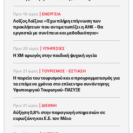
Πριν 19 ώρες
|
ΕΝΈΡΓΕΙΑ
Λοΐζος Λοΐζου: «Έχω πλήρη επίγνωση των
προκλήσεων που αντιμετωπίζει η ΑΗΚ - Θα
εργαστώ με συνέπεια και μεθοδικότητα»
Πριν 20 ώρες
|
ΥΠΗΡΕΣΙΕΣ
Η XM αρωγός στην παιδική ψυχική υγεία
Πριν 21 ώρες
|
ΤΟΥΡΙΣΜΟΣ - ΕΣΤΙΑΣΗ
Η πορεία του τουρισμού και ο προγραμματισμός για
τα επόμενα χρόνια στο επίκεντρο συνάντησης
Υφυπουργού Τουρισμού-ΠΑΣΥΞΕ
Πριν 21 ώρες
|
ΔΙΕΘΝΗ
Αύξηση 0,8% στην παραγωγή υπηρεσιών σε
ευρωζώνη και Ε.Ε. τον Μάιο