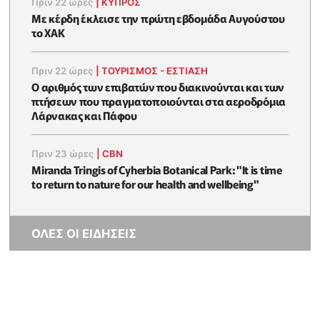
Πριν 22 ώρες
|
ΚΥΠΡΟΣ
Με κέρδη έκλεισε την πρώτη εβδομάδα Αυγούστου
το ΧΑΚ
Πριν 22 ώρες
|
ΤΟΥΡΙΣΜΟΣ - ΕΣΤΙΑΣΗ
Ο αριθμός των επιβατών που διακινούνται και των
πτήσεων που πραγματοποιούνται στα αεροδρόμια
Λάρνακας και Πάφου
Πριν 23 ώρες
|
CBN
Miranda Tringis of Cyherbia Botanical Park: "It is time
to return to nature for our health and wellbeing"
ΟΛΕΣ ΟΙ ΕΙΔΗΣΕΙΣ