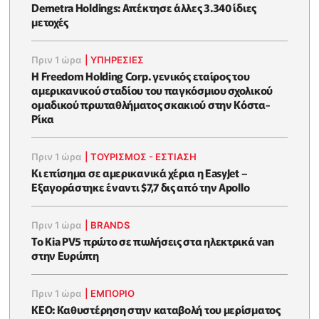
Demetra Holdings: Απέκτησε άλλες 3.340 ίδιες
μετοχές
Πριν 1 ώρα
|
ΥΠΗΡΕΣΙΕΣ
Η Freedom Holding Corp. γενικός εταίρος του
αμερικανικού σταδίου του παγκόσμιου σχολικού
ομαδικού πρωταθλήματος σκακιού στην Κόστα-
Ρίκα
Πριν 1 ώρα
|
ΤΟΥΡΙΣΜΟΣ - ΕΣΤΙΑΣΗ
Κι επίσημα σε αμερικανικά χέρια η EasyJet –
Εξαγοράστηκε έναντι $7,7 δις από την Apollo
Πριν 1 ώρα
|
BRANDS
Το Kia PV5 πρώτο σε πωλήσεις στα ηλεκτρικά van
στην Ευρώπη
Πριν 1 ώρα
|
ΕΜΠΟΡΙΟ
KEO: Καθυστέρηση στην καταβολή του μερίσματος