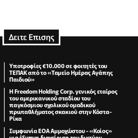
Δειτε Επισης
Υποτροφίες €10.000 σε φοιτητές του
ΤΕΠΑΚ από το «Ταμείο Ημέρας Αγάπης
Παιδιού»
Η Freedom Holding Corp. γενικός εταίρος
του αμερικανικού σταδίου του
παγκόσμιου σχολικού ομαδικού
πρωταθλήματος σκακιού στην Κόστα-
Ρίκα
Συμφωνία ΕΟΑ Αμμοχώστου - «Κοίος»
για έξυπνη διαχείριση του δικτύου