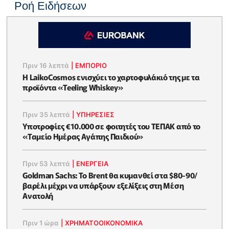
Ροή Ειδήσεων
Πριν 16 λεπτά
|
ΕΜΠΟΡΙΟ
Η LaikoCosmos ενισχύει το χαρτοφυλάκιό της με τα
προϊόντα «Teeling Whiskey»
Πριν 35 λεπτά
|
ΥΠΗΡΕΣΙΕΣ
Υποτροφίες €10.000 σε φοιτητές του ΤΕΠΑΚ από το
«Ταμείο Ημέρας Αγάπης Παιδιού»
Πριν 53 λεπτά
|
ΕΝΈΡΓΕΙΑ
Goldman Sachs: Το Brent θα κυμανθεί στα $80-90/
βαρέλι μέχρι να υπάρξουν εξελίξεις στη Μέση
Ανατολή
Πριν 1 ώρα
|
ΧΡΗΜΑΤΟΟΙΚΟΝΟΜΙΚΆ