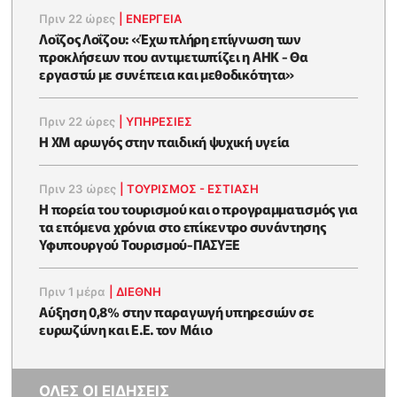
Πριν 22 ώρες
|
ΕΝΈΡΓΕΙΑ
Λοΐζος Λοΐζου: «Έχω πλήρη επίγνωση των
προκλήσεων που αντιμετωπίζει η ΑΗΚ - Θα
εργαστώ με συνέπεια και μεθοδικότητα»
Πριν 22 ώρες
|
ΥΠΗΡΕΣΙΕΣ
Η XM αρωγός στην παιδική ψυχική υγεία
Πριν 23 ώρες
|
ΤΟΥΡΙΣΜΟΣ - ΕΣΤΙΑΣΗ
Η πορεία του τουρισμού και ο προγραμματισμός για
τα επόμενα χρόνια στο επίκεντρο συνάντησης
Υφυπουργού Τουρισμού-ΠΑΣΥΞΕ
Πριν 1 μέρα
|
ΔΙΕΘΝΗ
Αύξηση 0,8% στην παραγωγή υπηρεσιών σε
ευρωζώνη και Ε.Ε. τον Μάιο
ΟΛΕΣ ΟΙ ΕΙΔΗΣΕΙΣ