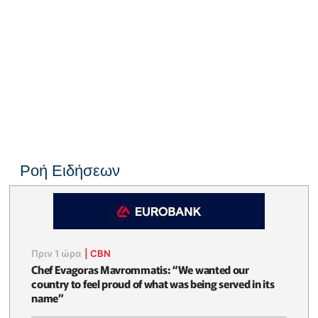
Ροή Ειδήσεων
Πριν 1 ώρα
|
CBN
Chef Evagoras Mavrommatis: “We wanted our
country to feel proud of what was being served in its
name”