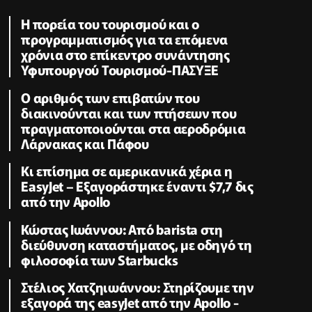
Η πορεία του τουρισμού και ο
προγραμματισμός για τα επόμενα
χρόνια στο επίκεντρο συνάντησης
Υφυπουργού Τουρισμού-ΠΑΣΥΞΕ
Ο αριθμός των επιβατών που
διακινούνται και των πτήσεων που
πραγματοποιούνται στα αεροδρόμια
Λάρνακας και Πάφου
Κι επίσημα σε αμερικανικά χέρια η
EasyJet – Εξαγοράστηκε έναντι $7,7 δις
από την Apollo
Κώστας Ιωάννου: Από barista στη
διεύθυνση καταστήματος, με οδηγό τη
φιλοσοφία των Starbucks
Στέλιος Χατζηιωάννου: Στηρίζουμε την
εξαγορά της easyJet από την Apollo -