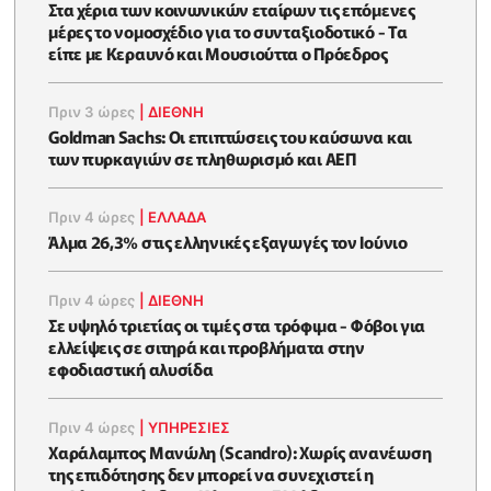
Στα χέρια των κοινωνικών εταίρων τις επόμενες
μέρες το νομοσχέδιο για το συνταξιοδοτικό - Τα
είπε με Κεραυνό και Μουσιούττα ο Πρόεδρος
Πριν 3 ώρες
|
ΔΙΕΘΝΗ
Goldman Sachs: Οι επιπτώσεις του καύσωνα και
των πυρκαγιών σε πληθωρισμό και ΑΕΠ
Πριν 4 ώρες
|
ΕΛΛΆΔΑ
Άλμα 26,3% στις ελληνικές εξαγωγές τον Ιούνιο
Πριν 4 ώρες
|
ΔΙΕΘΝΗ
Σε υψηλό τριετίας οι τιμές στα τρόφιμα - Φόβοι για
ελλείψεις σε σιτηρά και προβλήματα στην
εφοδιαστική αλυσίδα
Πριν 4 ώρες
|
ΥΠΗΡΕΣΙΕΣ
Χαράλαμπος Μανώλη (Scandro): Χωρίς ανανέωση
της επιδότησης δεν μπορεί να συνεχιστεί η