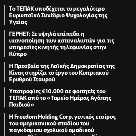
Το ΤΕΠΑΚ υποδέχεται το μεγαλύτερο
Ευρωπαϊκό Συνέδριο Ψυχολογίας της
Υγείας
ΓΕΡΗΕΤ: Σε υψηλά επίπεδα η
ικανοποίηση των καταναλωτών για τις
υπηρεσίες κινητής τηλεφωνίας στην
Κύπρο
Η Πρεσβεία της Λαϊκής Δημοκρατίας της
Κίνας στηρίζει το έργο του Κυπριακού
Ερυθρού Σταυρού
Υποτροφίες €10.000 σε φοιτητές του
ΤΕΠΑΚ από το «Ταμείο Ημέρας Αγάπης
Παιδιού»
Η Freedom Holding Corp. γενικός εταίρος
του αμερικανικού σταδίου του
παγκόσμιου σχολικού ομαδικού