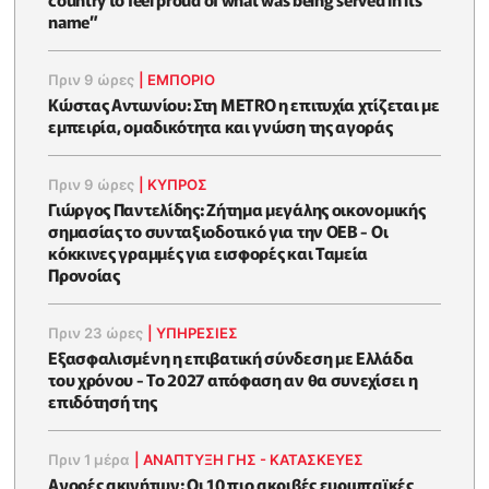
name”
Πριν 9 ώρες
|
ΕΜΠΟΡΙΟ
Κώστας Αντωνίου: Στη METRO η επιτυχία χτίζεται με
εμπειρία, ομαδικότητα και γνώση της αγοράς
Πριν 9 ώρες
|
ΚΥΠΡΟΣ
Γιώργος Παντελίδης: Ζήτημα μεγάλης οικονομικής
σημασίας το συνταξιοδοτικό για την ΟΕΒ - Οι
κόκκινες γραμμές για εισφορές και Ταμεία
Προνοίας
Πριν 23 ώρες
|
ΥΠΗΡΕΣΙΕΣ
Εξασφαλισμένη η επιβατική σύνδεση με Ελλάδα
του χρόνου - Το 2027 απόφαση αν θα συνεχίσει η
επιδότησή της
Πριν 1 μέρα
|
ΑΝΑΠΤΥΞΗ ΓΗΣ - ΚΑΤΑΣΚΕΥΕΣ
Αγορές ακινήτων: Οι 10 πιο ακριβές ευρωπαϊκές