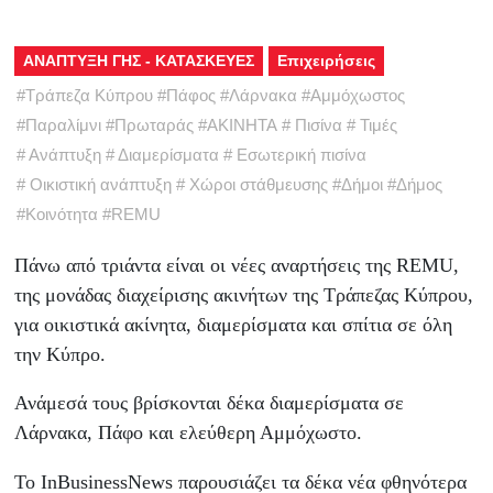
ΑΝΑΠΤΥΞΗ ΓΗΣ - ΚΑΤΑΣΚΕΥΕΣ
Επιχειρήσεις
#
Τράπεζα Κύπρου
#
Πάφος
#
Λάρνακα
#
Αμμόχωστος
#
Παραλίμνι
#
Πρωταράς
#
ΑΚΙΝΗΤΑ
#
Πισίνα
#
Τιμές
#
Ανάπτυξη
#
Διαμερίσματα
#
Εσωτερική πισίνα
#
Οικιστική ανάπτυξη
#
Χώροι στάθμευσης
#
Δήμοι
#
Δήμος
#
Κοινότητα
#
REMU
Πάνω από τριάντα είναι οι νέες αναρτήσεις της REMU,
της μονάδας διαχείρισης ακινήτων της Τράπεζας Κύπρου,
για οικιστικά ακίνητα, διαμερίσματα και σπίτια σε όλη
την Κύπρο.
Ανάμεσά τους βρίσκονται δέκα διαμερίσματα σε
Λάρνακα, Πάφο και ελεύθερη Αμμόχωστο.
Το InBusinessNews παρουσιάζει τα δέκα νέα φθηνότερα