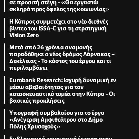
σε προσιτή στέγη - «Θα εργαστώ
σκληρά προς όφελος της κοινωνίας»
Η Κύπρος συμμετέχει στο νέο διεθνές
βίντεο του ISSA-C για τη στρατηγική
Vision Zero
Μετά από 26 χρόνια αναμονής
παραδόθηκε ο νέος δρόμος Λάρνακας –
Δεκέλειας - Το κόστος του έργου και τι
περιλαμβάνει
Eurobank Research: Ισχυρή δυναμική εν
μέσω αβεβαιότητας για τον
κατασκευαστικό τομέα στην Κύπρο - Οι
βασικές προκλήσεις
Υπογραφή συμβολαίου για το έργο
«Ανέγερση Αμφιθεάτρου στο Δήμο
Πόλης Χρυσοχούς»
Εμβληματική τουριστική έκταση στην