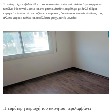
Το ακίνητο έχει εμβαδόν 70 τ.μ. και αποτελείται από ενιαίο σαλόνι / τραπεζαρία και
κουζίνα, δύο υπνοδωμάτια και ένα μπάνιο. Διαθέτει παράθυρα με διπλά τζάμια,
κεραμικά πλακάκια στην κουζίνα και το μπάνιο, δάπεδο από laminate σε όλους τους
άλλους χώρους, καθώς και προβλέψεις για χωριστές μονάδες.
Η ευρύτερη περιοχή του ακινήτου περιλαμβάνει