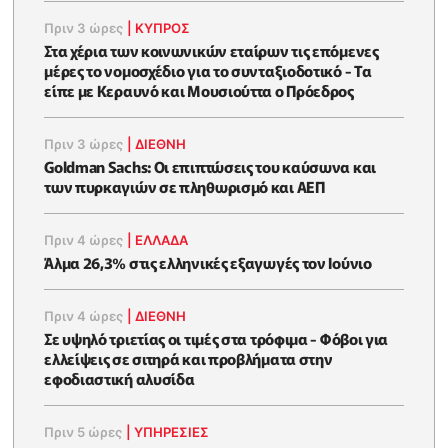
Πριν 3 ώρες
|
ΚΥΠΡΟΣ
Στα χέρια των κοινωνικών εταίρων τις επόμενες
μέρες το νομοσχέδιο για το συνταξιοδοτικό - Τα
είπε με Κεραυνό και Μουσιούττα ο Πρόεδρος
Πριν 3 ώρες
|
ΔΙΕΘΝΗ
Goldman Sachs: Οι επιπτώσεις του καύσωνα και
των πυρκαγιών σε πληθωρισμό και ΑΕΠ
Πριν 4 ώρες
|
ΕΛΛΆΔΑ
Άλμα 26,3% στις ελληνικές εξαγωγές τον Ιούνιο
Πριν 4 ώρες
|
ΔΙΕΘΝΗ
Σε υψηλό τριετίας οι τιμές στα τρόφιμα - Φόβοι για
ελλείψεις σε σιτηρά και προβλήματα στην
εφοδιαστική αλυσίδα
Πριν 5 ώρες
|
ΥΠΗΡΕΣΙΕΣ