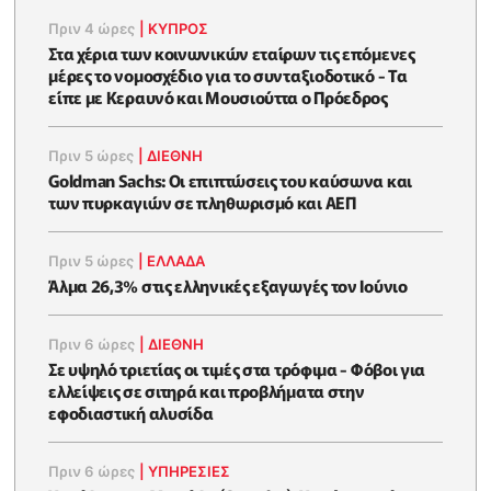
Πριν 4 ώρες
|
ΚΥΠΡΟΣ
Στα χέρια των κοινωνικών εταίρων τις επόμενες
μέρες το νομοσχέδιο για το συνταξιοδοτικό - Τα
είπε με Κεραυνό και Μουσιούττα ο Πρόεδρος
Πριν 5 ώρες
|
ΔΙΕΘΝΗ
Goldman Sachs: Οι επιπτώσεις του καύσωνα και
των πυρκαγιών σε πληθωρισμό και ΑΕΠ
Πριν 5 ώρες
|
ΕΛΛΆΔΑ
Άλμα 26,3% στις ελληνικές εξαγωγές τον Ιούνιο
Πριν 6 ώρες
|
ΔΙΕΘΝΗ
Σε υψηλό τριετίας οι τιμές στα τρόφιμα - Φόβοι για
ελλείψεις σε σιτηρά και προβλήματα στην
εφοδιαστική αλυσίδα
Πριν 6 ώρες
|
ΥΠΗΡΕΣΙΕΣ