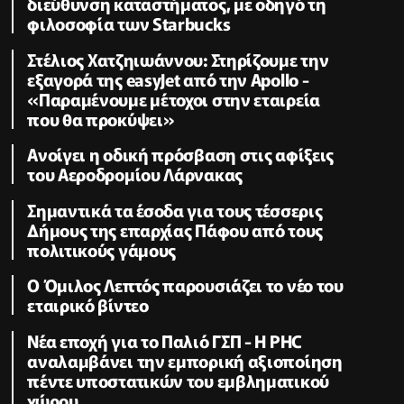
διεύθυνση καταστήματος, με οδηγό τη
φιλοσοφία των Starbucks
Στέλιος Χατζηιωάννου: Στηρίζουμε την
εξαγορά της easyJet από την Apollo -
«Παραμένουμε μέτοχοι στην εταιρεία
που θα προκύψει»
Ανοίγει η οδική πρόσβαση στις αφίξεις
του Αεροδρομίου Λάρνακας
Σημαντικά τα έσοδα για τους τέσσερις
Δήμους της επαρχίας Πάφου από τους
πολιτικούς γάμους
Ο Όμιλος Λεπτός παρουσιάζει το νέο του
εταιρικό βίντεο
Νέα εποχή για το Παλιό ΓΣΠ - Η PHC
αναλαμβάνει την εμπορική αξιοποίηση
πέντε υποστατικών του εμβληματικού
χώρου