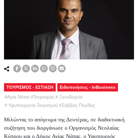
ΤΟΥΡΙΣΜΟΣ - ΕΣΤΙΑΣΗ
Ειδοποιήσεις - InBusiness
#
Αγία Νάπα
#
Τουρισμός
#
Ξενοδοχεία
#
Υφυπουργείο Τουρισμού
#
Σάββας Περδίος
Μιλώντας το απόγευμα της Δευτέρας, σε διαδικτυακή
συζήτηση που διοργάνωσε ο Οργανισμός Νεολαίας
Κύπρου και ο Δήμος Αγίας Νάπας, ο Υφυπουργός