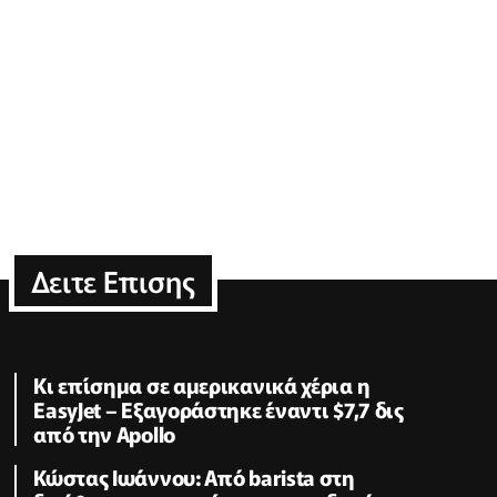
Δειτε Επισης
Κι επίσημα σε αμερικανικά χέρια η
EasyJet – Εξαγοράστηκε έναντι $7,7 δις
από την Apollo
Κώστας Ιωάννου: Από barista στη