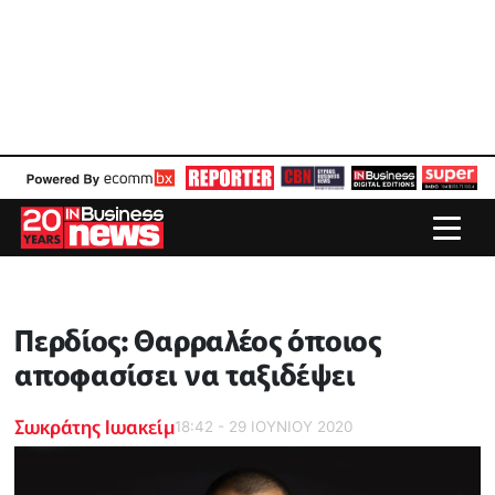
Περδίος: Θαρραλέος όποιος
αποφασίσει να ταξιδέψει
Σωκράτης Ιωακείμ
18:42 - 29 ΙΟΥΝΙΟΥ 2020