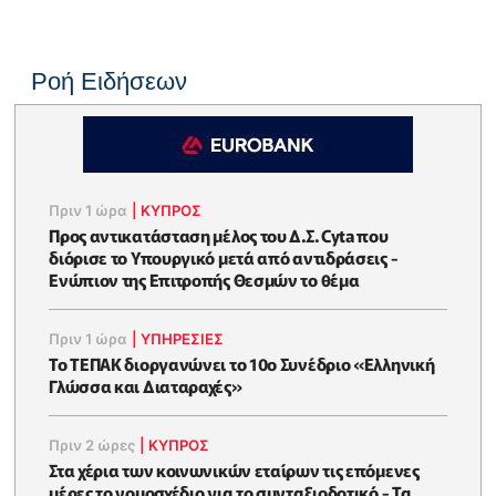
Ροή Ειδήσεων
Πριν 1 ώρα
|
ΚΥΠΡΟΣ
Προς αντικατάσταση μέλος του Δ.Σ. Cyta που
διόρισε το Υπουργικό μετά από αντιδράσεις -
Ενώπιον της Επιτροπής Θεσμών το θέμα
Πριν 1 ώρα
|
ΥΠΗΡΕΣΙΕΣ
Το ΤΕΠΑΚ διοργανώνει το 10ο Συνέδριο «Ελληνική
Γλώσσα και Διαταραχές»
Πριν 2 ώρες
|
ΚΥΠΡΟΣ
Στα χέρια των κοινωνικών εταίρων τις επόμενες
μέρες το νομοσχέδιο για το συνταξιοδοτικό - Τα