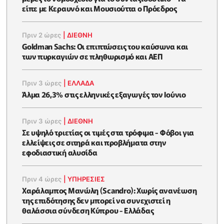
είπε με Κεραυνό και Μουσιούττα ο Πρόεδρος
Πριν 2 ώρες
|
ΔΙΕΘΝΗ
Goldman Sachs: Οι επιπτώσεις του καύσωνα και
των πυρκαγιών σε πληθωρισμό και ΑΕΠ
Πριν 3 ώρες
|
ΕΛΛΆΔΑ
Άλμα 26,3% στις ελληνικές εξαγωγές τον Ιούνιο
Πριν 3 ώρες
|
ΔΙΕΘΝΗ
Σε υψηλό τριετίας οι τιμές στα τρόφιμα - Φόβοι για
ελλείψεις σε σιτηρά και προβλήματα στην
εφοδιαστική αλυσίδα
Πριν 4 ώρες
|
ΥΠΗΡΕΣΙΕΣ
Χαράλαμπος Μανώλη (Scandro): Χωρίς ανανέωση
της επιδότησης δεν μπορεί να συνεχιστεί η
θαλάσσια σύνδεση Κύπρου - Ελλάδας