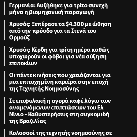
Γερμανία: Αυξήθηκε για τρίτο συνεχή
μήνα η βιομηχανική παραγωγή
Χρυσός: Ξεπέρασε τα $4.300 με ώθηση
από την πρόοδο για τα Στενά του
Ορμούζ
Χρυσός: Κέρδη για τρίτη ημέρα καθώς
υποχωρούν οι φόβοι για νέα αύξηση
επιτοκίων
Οι πέντε κινήσεις που χρειάζονται για
μια επιτυχημένη καριέρα στην εποχή
της Τεχνητής Νοημοσύνης
Σε επιφυλακή η αγορά καφέ λόγω των
αναμενόμενων επιπτώσεων του Ελ
Νίνιο - Καθυστερήσεις στη συγκομιδή
της Βραζιλίας
Κολοσσοί της τεχνητής νοημοσύνης σε