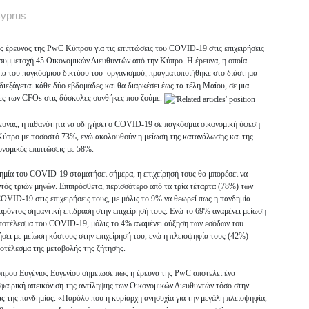
yprus
 έρευνας της PwC Κύπρου για τις επιπτώσεις του COVID-19 στις επιχειρήσεις
ν συμμετοχή 45 Οικονομικών Διευθυντών από την Κύπρο. Η έρευνα, η οποία
λία του παγκόσμιου δικτύου του οργανισμού, πραγματοποιήθηκε στο διάστημα
διεξάγεται κάθε δύο εβδομάδες και θα διαρκέσει έως τα τέλη Μαΐου, σε μια
ίες των CFOs στις δύσκολες συνθήκες που ζούμε.
ευνας, η πιθανότητα να οδηγήσει ο COVID-19 σε παγκόσμια οικονομική ύφεση
 Κύπρο με ποσοστό 73%, ενώ ακολουθούν η μείωση της κατανάλωσης και της
νομικές επιπτώσεις με 58%.
ημία του COVID-19 σταματήσει σήμερα, η επιχείρησή τους θα μπορέσει να
εντός τριών μηνών. Επιπρόσθετα, περισσότερο από τα τρία τέταρτα (78%) των
OVID-19 στις επιχειρήσεις τους, με μόλις το 9% να θεωρεί πως η πανδημία
αρόντος σημαντική επίδραση στην επιχείρησή τους. Ενώ το 69% αναμένει μείωση
αποτέλεσμα του COVID-19, μόλις το 4% αναμένει αύξηση των εσόδων του.
σει με μείωση κόστους στην επιχείρησή του, ενώ η πλειοψηφία τους (42%)
ποτέλεσμα της μεταβολής της ζήτησης.
ρου Ευγένιος Ευγενίου σημείωσε πως η έρευνα της PwC αποτελεί ένα
 σφαιρική απεικόνιση της αντίληψης των Οικονομικών Διευθυντών τόσο στην
εις της πανδημίας. «Παρόλο που η κυρίαρχη ανησυχία για την μεγάλη πλειοψηφία,