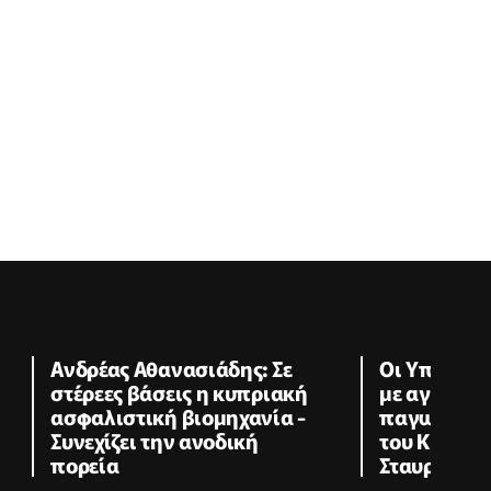
Ανδρέας Αθανασιάδης: Σε
Οι Υπεραγ
στέρεες βάσεις η κυπριακή
με αγαπημέ
ασφαλιστική βιομηχανία -
παγωτού, σ
Συνεχίζει την ανοδική
του Κυπρια
πορεία
Σταυρού