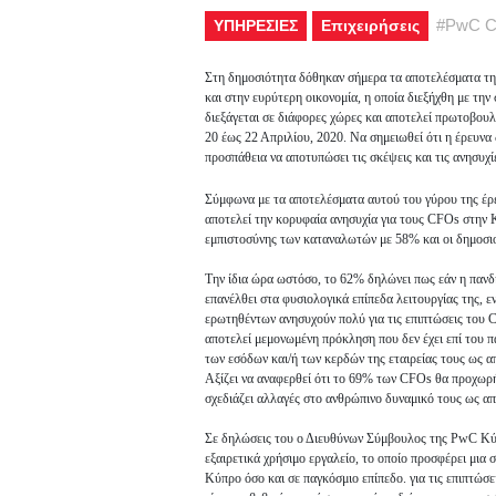
#
PwC C
ΥΠΗΡΕΣΙΕΣ
Επιχειρήσεις
Στη δημοσιότητα δόθηκαν σήμερα τα αποτελέσματα της
και στην ευρύτερη οικονομία, η οποία διεξήχθη με τη
διεξάγεται σε διάφορες χώρες και αποτελεί πρωτοβου
20 έως 22 Απριλίου, 2020. Να σημειωθεί ότι η έρευνα 
προσπάθεια να αποτυπώσει τις σκέψεις και τις ανησυχ
Σύμφωνα με τα αποτελέσματα αυτού του γύρου της έρ
αποτελεί την κορυφαία ανησυχία για τους CFOs στην
εμπιστοσύνης των καταναλωτών με 58% και οι δημοσιο
Την ίδια ώρα ωστόσο, το 62% δηλώνει πως εάν η πανδ
επανέλθει στα φυσιολογικά επίπεδα λειτουργίας της, 
ερωτηθέντων ανησυχούν πολύ για τις επιπτώσεις του C
αποτελεί μεμονωμένη πρόκληση που δεν έχει επί του π
των εσόδων και/ή των κερδών της εταιρείας τους ως 
Αξίζει να αναφερθεί ότι το 69% των CFOs θα προχωρή
σχεδιάζει αλλαγές στο ανθρώπινο δυναμικό τους ως α
Σε δηλώσεις του ο Διευθύνων Σύμβουλος της PwC Κύπ
εξαιρετικά χρήσιμο εργαλείο, το οποίο προσφέρει μια
Κύπρο όσο και σε παγκόσμιο επίπεδο. για τις επιπτώσ