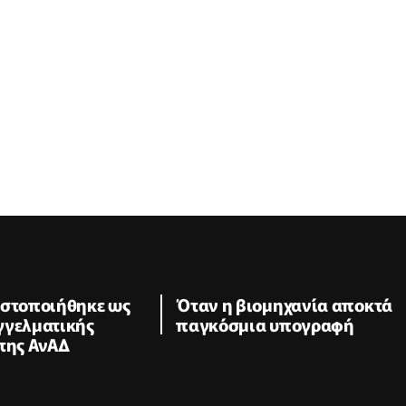
ιστοποιήθηκε ως
Όταν η βιομηχανία αποκτά
γγελματικής
παγκόσμια υπογραφή
της ΑνΑΔ