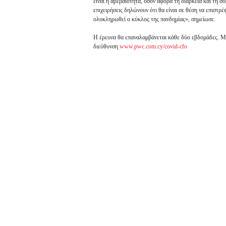
είναι η αβεβαιότητα, όσον αφορά τη διάρκεια και τη σ
επιχειρήσεις δηλώνουν ότι θα είναι σε θέση να επιστρ
ολοκληρωθεί ο κύκλος της πανδημίας», σημείωσε.
Η έρευνα θα επαναλαμβάνεται κάθε δύο εβδομάδες. Μπ
διεύθυνση
www.pwc.com.cy/covid-cfo