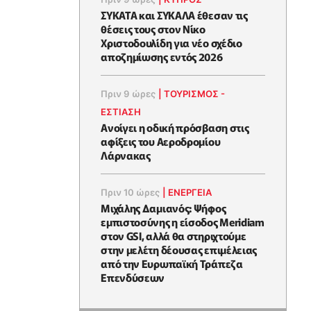
ΣΥΚΑΤΑ και ΣΥΚΑΛΑ έθεσαν τις
θέσεις τους στον Νίκο
Χριστοδουλίδη για νέο σχέδιο
αποζημίωσης εντός 2026
Πριν 9 ώρες
|
ΤΟΥΡΙΣΜΟΣ -
ΕΣΤΙΑΣΗ
Ανοίγει η οδική πρόσβαση στις
αφίξεις του Αεροδρομίου
Λάρνακας
Πριν 10 ώρες
|
ΕΝΈΡΓΕΙΑ
Μιχάλης Δαμιανός: Ψήφος
εμπιστοσύνης η είσοδος Meridiam
στον GSI, αλλά θα στηριχτούμε
στην μελέτη δέουσας επιμέλειας
από την Ευρωπαϊκή Τράπεζα
Επενδύσεων