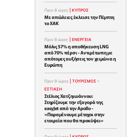
Πριν 8 ώρες
|
ΚΥΠΡΟΣ
Με απώλειες έκλεισε την Πέμπτη
το ΧΑΚ
Πριν 8 ώρες
|
ΕΝΈΡΓΕΙΑ
Μόλις 57% η αποθήκευση LNG
από 70% πέρσι - Αντιμέτωπη με
απότομες αυξήσεις τον χειμώνα η
Ευρώπη
Πριν 9 ώρες
|
ΤΟΥΡΙΣΜΟΣ -
ΕΣΤΙΑΣΗ
Στέλιος Χατζηιωάννου:
Στηρίζουμε την εξαγορά της
easyJet από την Apollo -
«Παραμένουμε μέτοχοι στην
εταιρεία που θα προκύψει»
Πριν 9 ώρες
|
ΚΥΠΡΟΣ