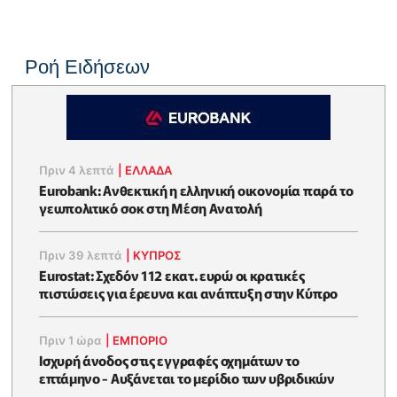
Ροή Ειδήσεων
Πριν 4 λεπτά
|
ΕΛΛΆΔΑ
Eurobank: Ανθεκτική η ελληνική οικονομία παρά το
γεωπολιτικό σοκ στη Μέση Ανατολή
Πριν 39 λεπτά
|
ΚΥΠΡΟΣ
Eurostat: Σχεδόν 112 εκατ. ευρώ οι κρατικές
πιστώσεις για έρευνα και ανάπτυξη στην Κύπρο
Πριν 1 ώρα
|
ΕΜΠΟΡΙΟ
Ισχυρή άνοδος στις εγγραφές οχημάτων το
επτάμηνο - Αυξάνεται το μερίδιο των υβριδικών