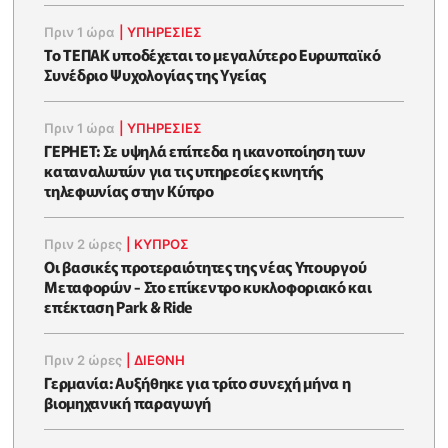
Πριν 1 ώρα
|
ΥΠΗΡΕΣΙΕΣ
Το ΤΕΠΑΚ υποδέχεται το μεγαλύτερο Ευρωπαϊκό
Συνέδριο Ψυχολογίας της Υγείας
Πριν 1 ώρα
|
ΥΠΗΡΕΣΙΕΣ
ΓΕΡΗΕΤ: Σε υψηλά επίπεδα η ικανοποίηση των
καταναλωτών για τις υπηρεσίες κινητής
τηλεφωνίας στην Κύπρο
Πριν 2 ώρες
|
ΚΥΠΡΟΣ
Οι βασικές προτεραιότητες της νέας Υπουργού
Μεταφορών - Στο επίκεντρο κυκλοφοριακό και
επέκταση Park & Ride
Πριν 2 ώρες
|
ΔΙΕΘΝΗ
Γερμανία: Αυξήθηκε για τρίτο συνεχή μήνα η
βιομηχανική παραγωγή