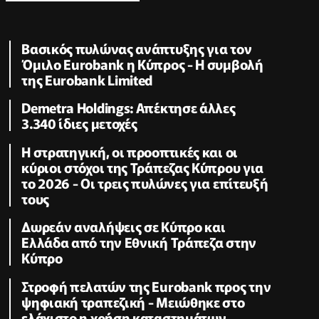
Βασικός πυλώνας ανάπτυξης για τον
Όμιλο Eurobank η Κύπρος - Η συμβολή
της Eurobank Limited
Demetra Holdings: Απέκτησε άλλες
3.340 ίδιες μετοχές
Η στρατηγική, οι προοπτικές και οι
κύριοι στόχοι της Τράπεζας Κύπρου για
το 2026 - Οι τρεις πυλώνες για επίτευξή
τους
Δωρεάν αναλήψεις σε Κύπρο και
Ελλάδα από την Εθνική Τράπεζα στην
Κύπρο
Στροφή πελατών της Eurobank προς την
ψηφιακή τραπεζική - Μειώθηκε στο
ελάχιστο η χρήση καταστημάτων