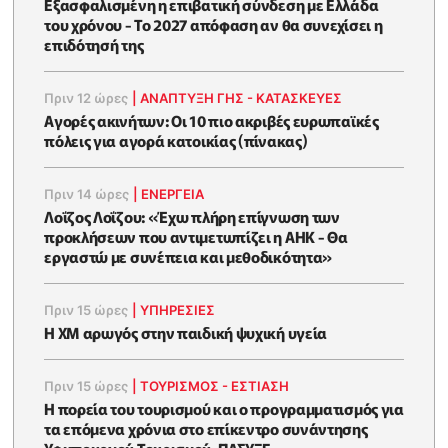
Εξασφαλισμένη η επιβατική σύνδεση με Ελλάδα
του χρόνου - Το 2027 απόφαση αν θα συνεχίσει η
επιδότησή της
Πριν 12 ώρες
|
ΑΝΑΠΤΥΞΗ ΓΗΣ - ΚΑΤΑΣΚΕΥΕΣ
Αγορές ακινήτων: Οι 10 πιο ακριβές ευρωπαϊκές
πόλεις για αγορά κατοικίας (πίνακας)
Πριν 14 ώρες
|
ΕΝΈΡΓΕΙΑ
Λοΐζος Λοΐζου: «Έχω πλήρη επίγνωση των
προκλήσεων που αντιμετωπίζει η ΑΗΚ - Θα
εργαστώ με συνέπεια και μεθοδικότητα»
Πριν 15 ώρες
|
ΥΠΗΡΕΣΙΕΣ
Η XM αρωγός στην παιδική ψυχική υγεία
Πριν 15 ώρες
|
ΤΟΥΡΙΣΜΟΣ - ΕΣΤΙΑΣΗ
Η πορεία του τουρισμού και ο προγραμματισμός για
τα επόμενα χρόνια στο επίκεντρο συνάντησης