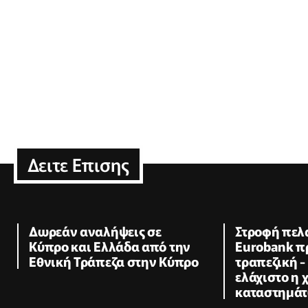
Δειτε Επισης
Δωρεάν αναλήψεις σε
Στροφή πελ
Κύπρο και Ελλάδα από την
Eurobank π
Εθνική Τράπεζα στην Κύπρο
τραπεζική -
ελάχιστο η 
καταστημά