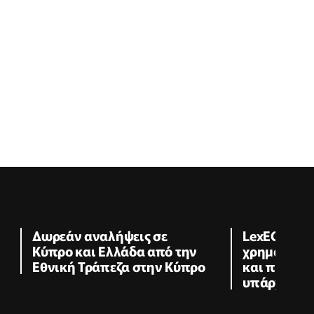
Δωρεάν αναλήψεις σε
LexECON: Τι
Κύπρο και Ελλάδα από την
χρηματοοικ
Εθνική Τράπεζα στην Κύπρο
και πόσες 
υπάρχουν