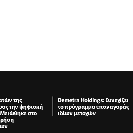
ατών της
Demetra Holdings: Συνεχίζει
ρος την ψηφιακή
το πρόγραμμα επαναγοράς
 Μειώθηκε στο
ιδίων μετοχών
χρήση
των