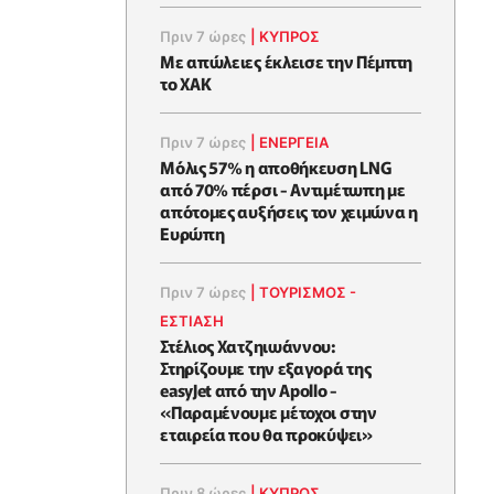
Πριν 7 ώρες
|
ΚΥΠΡΟΣ
Με απώλειες έκλεισε την Πέμπτη
το ΧΑΚ
Πριν 7 ώρες
|
ΕΝΈΡΓΕΙΑ
Μόλις 57% η αποθήκευση LNG
από 70% πέρσι - Αντιμέτωπη με
απότομες αυξήσεις τον χειμώνα η
Ευρώπη
Πριν 7 ώρες
|
ΤΟΥΡΙΣΜΟΣ -
ΕΣΤΙΑΣΗ
Στέλιος Χατζηιωάννου:
Στηρίζουμε την εξαγορά της
easyJet από την Apollo -
«Παραμένουμε μέτοχοι στην
εταιρεία που θα προκύψει»
Πριν 8 ώρες
|
ΚΥΠΡΟΣ