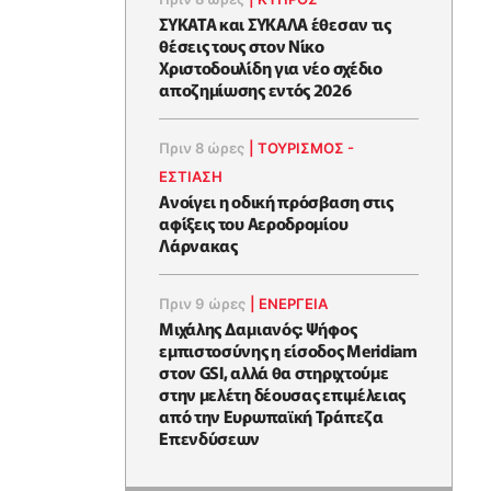
ΣΥΚΑΤΑ και ΣΥΚΑΛΑ έθεσαν τις
θέσεις τους στον Νίκο
Χριστοδουλίδη για νέο σχέδιο
αποζημίωσης εντός 2026
Πριν 8 ώρες
|
ΤΟΥΡΙΣΜΟΣ -
ΕΣΤΙΑΣΗ
Ανοίγει η οδική πρόσβαση στις
αφίξεις του Αεροδρομίου
Λάρνακας
Πριν 9 ώρες
|
ΕΝΈΡΓΕΙΑ
Μιχάλης Δαμιανός: Ψήφος
εμπιστοσύνης η είσοδος Meridiam
στον GSI, αλλά θα στηριχτούμε
στην μελέτη δέουσας επιμέλειας
από την Ευρωπαϊκή Τράπεζα
Επενδύσεων