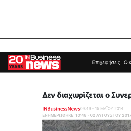
Επιχειρήσεις
Οι
Δεν διαχωρίζεται ο Συνε
INBusinessNews
09:49 - 15 ΜΑΪ́ΟΥ 2014
ΕΝΗΜΕΡΏΘΗΚΕ:
10:48 - 02 ΑΥΓΟΥΣΤΟΥ 201