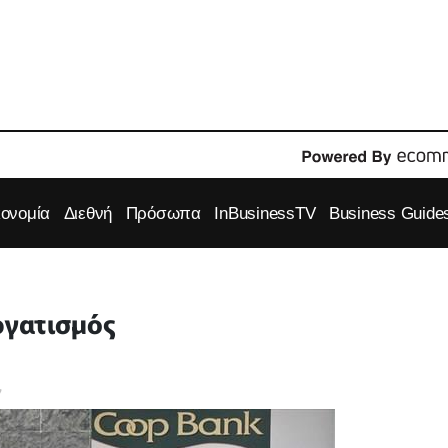
κονομία
Διεθνή
Πρόσωπα
InBusinessTV
Business Guide
ργατισμός
7