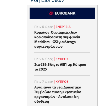
Ροή Ειδήσεων
Πριν 5 ώρες
|
ΕΝΈΡΓΕΙΑ
Κομισιόν: Οι εταιρείες δεν
κοινοποίησαν τη συμφωνία
Meridiam - GSI για έλεγχο
συγκεντρώσεων
Πριν 5 ώρες
|
ΚΥΠΡΟΣ
Στα €36,5 δις το ΑΕΠ της Κύπρου
το 2025
Πριν 7 ώρες
|
ΚΥΠΡΟΣ
Αυτά είναι τα νέα Διοικητικά
Συμβούλια των ημικρατικών
οργανισμών - Αναλυτικά η
σύνθεση