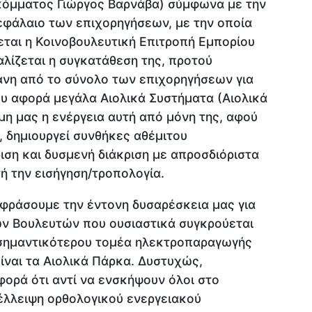
 κόμματος Γιώργος Βαρνάβα) σύμφωνα με την
εφάλαιο των επιχορηγήσεων, με την οποία
εται η Κοινοβουλευτική Επιτροπή Εμπορίου
αλίζεται η συγκατάθεση της, προτού
άνη από το σύνολο των επιχορηγήσεων για
ου αφορά μεγάλα Αιολικά Συστήματα (Αιολικά
μη μας η ενέργεια αυτή από μόνη της, αφού
, δημιουργεί συνθήκες αθέμιτου
ιση και δυσμενή διάκριση με απροσδιόριστα
ή την εισήγηση/τροπολογία.
ράσουμε την έντονη δυσαρέσκεια μας για
των Βουλευτών που ουσιαστικά συγκρούεται
 σημαντικότερου τομέα ηλεκτροπαραγωγής
ίναι τα Αιολικά Πάρκα. Δυστυχώς,
φορά ότι αντί να ενσκήψουν όλοι στο
 έλλειψη ορθολογικού ενεργειακού