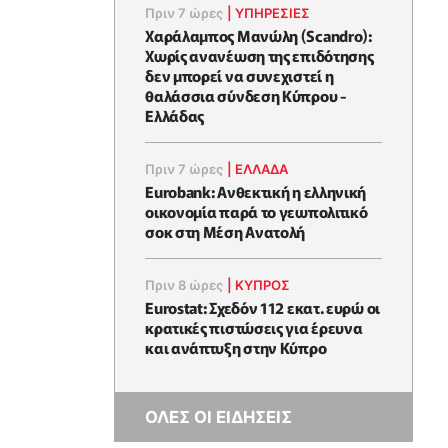
Πριν 7 ώρες
|
ΥΠΗΡΕΣΙΕΣ
Χαράλαμπος Μανώλη (Scandro):
Χωρίς ανανέωση της επιδότησης
δεν μπορεί να συνεχιστεί η
θαλάσσια σύνδεση Κύπρου -
Ελλάδας
Πριν 7 ώρες
|
ΕΛΛΆΔΑ
Eurobank: Ανθεκτική η ελληνική
οικονομία παρά το γεωπολιτικό
σοκ στη Μέση Ανατολή
Πριν 8 ώρες
|
ΚΥΠΡΟΣ
Eurostat: Σχεδόν 112 εκατ. ευρώ οι
κρατικές πιστώσεις για έρευνα
και ανάπτυξη στην Κύπρο
ΟΛΕΣ ΟΙ ΕΙΔΗΣΕΙΣ