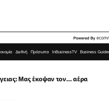
κονομία
Διεθνή
Πρόσωπα
InBusinessTV
Business Guide
ργειας: Μας έκοψαν τον… αέρα