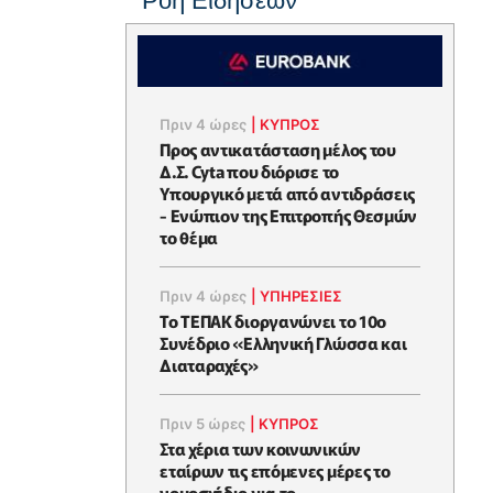
Ροή Ειδήσεων
Πριν 4 ώρες
|
ΚΥΠΡΟΣ
Προς αντικατάσταση μέλος του
Δ.Σ. Cyta που διόρισε το
Υπουργικό μετά από αντιδράσεις
- Ενώπιον της Επιτροπής Θεσμών
το θέμα
Πριν 4 ώρες
|
ΥΠΗΡΕΣΙΕΣ
Το ΤΕΠΑΚ διοργανώνει το 10ο
Συνέδριο «Ελληνική Γλώσσα και
Διαταραχές»
Πριν 5 ώρες
|
ΚΥΠΡΟΣ
Στα χέρια των κοινωνικών
εταίρων τις επόμενες μέρες το
νομοσχέδιο για το