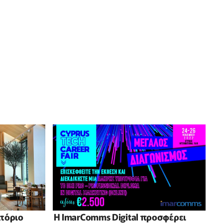
ατόριο
Η ImarComms Digital προσφέρει