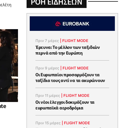
ΡΟΗ ΕΙΔΗΣΕΩΝ
μελέτη
Πριν 7 μέρες
|
FLIGHT MODE
Έρευνα: Το μέλλον των ταξιδιών
περνά από την Ευρώπη
Πριν 9 μέρες
|
FLIGHT MODE
Οι Ευρωπαίοι προσαρμόζουν τα
ταξίδια τους αντί να τα ακυρώνουν
Πριν 11 μέρες
|
FLIGHT MODE
Οι νέοι έλεγχοι δοκιμάζουν τα
ate
ευρωπαϊκά αεροδρόμια
Πριν 15 μέρες
|
FLIGHT MODE