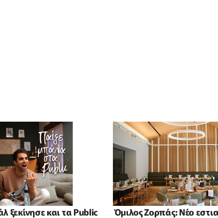
λ ξεκίνησε και τα Public
Όμιλος Ζορπάς: Νέο εστι