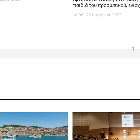
παιδιά του προσωπικού, ενισχ
Κέντρο Ανάπτυξης Δεξιοτήτων
10:06 - 23 Νοεμβριου 2022
παιδιού «Το Άλμα»
1
.