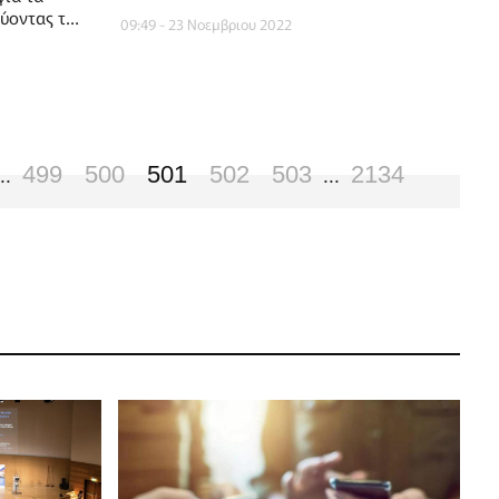
κρίσης
ύοντας το
09:49 - 23 Νοεμβριου 2022
 του
499
500
501
502
503
2134
..
...