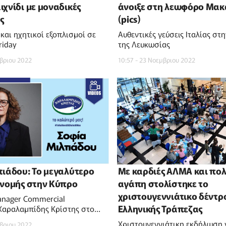
ιχνίδι με μοναδικές
άνοιξε στη λεωφόρο Μακ
ς
(pics)
και ηχητικοί εξοπλισμοί σε
Αυθεντικές γεύσεις Ιταλίας στ
riday
της Λευκωσίας
μβριου 2022
10:57 - 23 Νοεμβριου 2022
τιάδου: Το μεγαλύτερο
Με καρδιές ΑΛΜΑ και πο
ανομής στην Κύπρο
αγάπη στολίστηκε το
χριστουγεννιάτικο δέντρ
anager Commercial
Ελληνικής Τράπεζας
 Χαραλαμπίδης Κρίστης στο
V
Χριστουγεννιάτικη εκδήλωση 
μβριου 2022