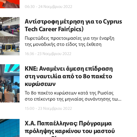
06:30 - 24 Νοεμβριου 2022
Αντίστροφη μέτρηση για το Cyprus
Tech Career Fair(pics)
Πυρετώδεις προετοιμασίες για την έναρξη
της μοναδικής στο είδος της έκθεση
16:36 - 23 Νοεμβριου 2022
ΚΝΕ: Αναμένει άμεση επίδραση
στη ναυτιλία από το 8ο πακέτο
κυρώσεων
Το 8ο πακέτο κυρώσεων κατά της Ρωσίας
στο επίκεντρο της μηνιαίας συνάντησης των
μελών του
15:00 - 23 Νοεμβριου 2022
Χ.Α. Παπαέλληνας: Πρόγραμμα
πρόληψης καρκίνου του μαστού