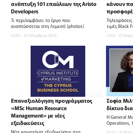
ανάπτυξη 101 επαύλεων της Aristo
κάνουν πα
Developers
προσφορέ
Τι περιλαμβάνει το έργο που
Τηλεοράσεις 
αναπτύσσεται στη Λεμεσό (photos)
τιμές Black F
12:00 - 23 Νοεμβριου 2022
11:02 - 23 Νοε
Επαναξιολόγηση προγράμματος
Σοφία Μιλ
«MSc Human Resource
δίκτυο δι
Management» με νέες
Η General M
εξειδικεύσεις
Operations,
InBusiness T
Νέες καινοτόμες εξειδικεύσεις στο
10:12 - 23 Νοε