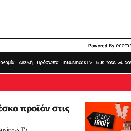
κονομία
Διεθνή
Πρόσωπα
InBusinessTV
Business Guide
έσκο προϊόν στις
usiness TV