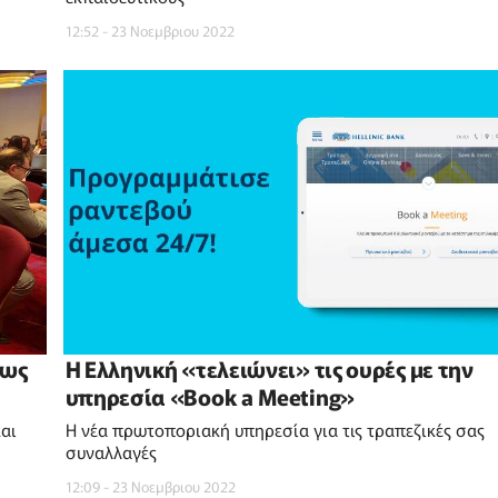
12:52 - 23 Νοεμβριου 2022
 ως
Η Ελληνική «τελειώνει» τις ουρές με την
υπηρεσία «Book a Meeting»
και
Η νέα πρωτοποριακή υπηρεσία για τις τραπεζικές σας
συναλλαγές
12:09 - 23 Νοεμβριου 2022