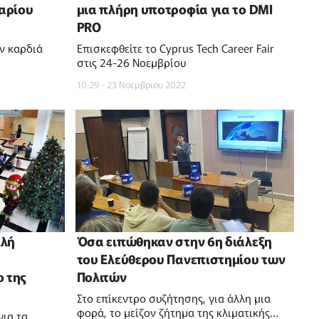
αρίου
μια πλήρη υποτροφία για το DMI
PRO
ην καρδιά
Επισκεφθείτε το Cyprus Tech Career Fair
στις 24-26 Νοεμβρίου
10:29 - 23 Νοεμβριου 2022
λλή
Όσα ειπώθηκαν στην 6η διάλεξη
του Ελεύθερου Πανεπιστημίου των
ο της
Πολιτών
Στο επίκεντρο συζήτησης, για άλλη μια
φορά, το μείζον ζήτημα της κλιματικής
για τα