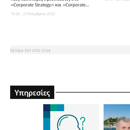
«Corporate Strategy» και «Corporate
Sustainability»
10:26 - 23 Νοεμβριου 2022
ΣΕΛΙΔΑ
501
ΑΠΟ
2134
Υπηρεσίες