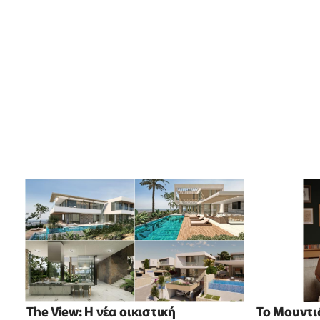
The View: Η νέα οικιστική
Το Μουντιά