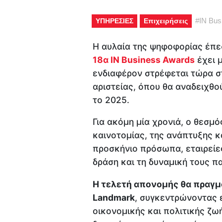
#
IN Bus
ΥΠΗΡΕΣΙΕΣ
Επιχειρήσεις
Η αυλαία της ψηφοφορίας έπεσ
18α IN Business Awards
έχει μ
ενδιαφέρον στρέφεται τώρα στ
αριστείας, όπου θα αναδειχθού
το 2025.
Για ακόμη μία χρονιά, ο θεσμό
καινοτομίας, της ανάπτυξης κ
προσκήνιο πρόσωπα, εταιρείε
δράση και τη δυναμική τους π
Η τελετή απονομής θα πραγμα
Landmark
, συγκεντρώνοντας 
οικονομικής και πολιτικής ζωή