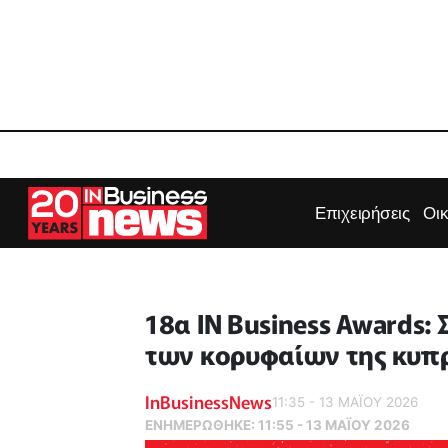
Επιχειρήσεις
Οι
18α IN Business Awards: 
των κορυφαίων της κυπρ
InBusinessNews
11:35 - 13 ΜΑΪ́ΟΥ 2026
ΕΝΗΜΕΡΏΘΗΚΕ:
11:55 - 13 ΜΑΪ́ΟΥ 2026