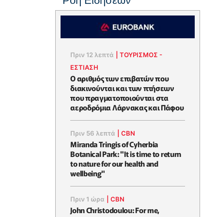
Ροή Ειδήσεων
Πριν 12 λεπτά
|
ΤΟΥΡΙΣΜΟΣ -
ΕΣΤΙΑΣΗ
Ο αριθμός των επιβατών που
διακινούνται και των πτήσεων
που πραγματοποιούνται στα
αεροδρόμια Λάρνακας και Πάφου
Πριν 56 λεπτά
|
CBN
Miranda Tringis of Cyherbia
Botanical Park: "It is time to return
to nature for our health and
wellbeing"
Πριν 1 ώρα
|
CBN
John Christodoulou: For me,