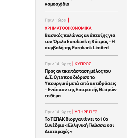
νομοσχέδιο
Πριν 1 ώρα
|
ΧΡΗΜΑΤΟΟΙΚΟΝΟΜΙΚΆ
Βασικός πυλώνας ανάπτυξης για
τον Όμιλο Eurobank η Κύπρος - Η
συμβολή της Eurobank Limited
Πριν 14 ώρες
|
ΚΥΠΡΟΣ
Προς αντικατάσταση μέλος του
Δ.Σ. Cyta που διόρισε το
Υπουργικό μετά από αντιδράσεις
- Ενώπιον της Επιτροπής Θεσμών
το θέμα
Πριν 14 ώρες
|
ΥΠΗΡΕΣΙΕΣ
Το ΤΕΠΑΚ διοργανώνει το 10ο
Συνέδριο «Ελληνική Γλώσσα και
Διαταραχές»