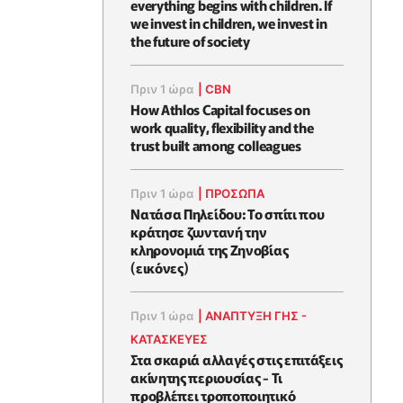
everything begins with children. If
we invest in children, we invest in
the future of society
Πριν 1 ώρα
|
CBN
How Athlos Capital focuses on
work quality, flexibility and the
trust built among colleagues
Πριν 1 ώρα
|
ΠΡΟΣΩΠΑ
Νατάσα Πηλείδου: Το σπίτι που
κράτησε ζωντανή την
κληρονομιά της Ζηνοβίας
(εικόνες)
Πριν 1 ώρα
|
ΑΝΑΠΤΥΞΗ ΓΗΣ -
ΚΑΤΑΣΚΕΥΕΣ
Στα σκαριά αλλαγές στις επιτάξεις
ακίνητης περιουσίας - Τι
προβλέπει τροποποιητικό