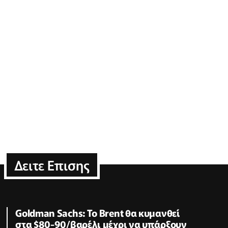
Δειτε Επισης
Goldman Sachs: Το Brent θα κυμανθεί
στα $80-90/βαρέλι μέχρι να υπάρξουν