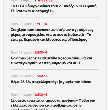
Πριν 12 ώρες
|
ΥΠΗΡΕΣΙΕΣ
Το ΤΕΠΑΚ διοργανώνει το 10ο Συνέδριο «Ελληνική
Γλώσσα και Διαταραχές»
Πριν 13 ώρες
|
ΚΥΠΡΟΣ
Στα χέρια των κοινωνικών εταίρων τις επόμενες
μέρες το νομοσχέδιο για το συνταξιοδοτικό - Τα
είπε με Κεραυνό και Μουσιούττα ο Πρόεδρος
Πριν 13 ώρες
|
ΔΙΕΘΝΗ
Goldman Sachs: Οι επιπτώσεις του καύσωνα και
των πυρκαγιών σε πληθωρισμό και ΑΕΠ
Πριν 14 ώρες
|
ΕΛΛΆΔΑ
Άλμα 26,3% στις ελληνικές εξαγωγές τον Ιούνιο
Πριν 14 ώρες
|
ΔΙΕΘΝΗ
Σε υψηλό τριετίας οι τιμές στα τρόφιμα - Φόβοι για
ελλείψεις σε σιτηρά και προβλήματα στην
εφοδιαστική αλυσίδα