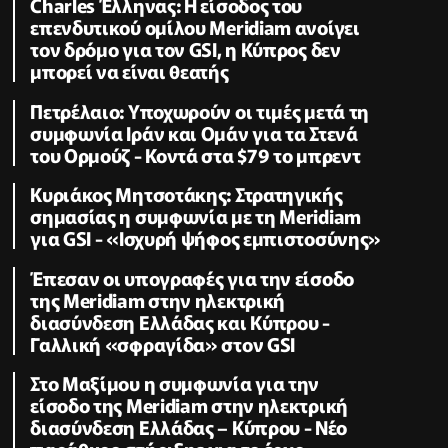
Charles Έλληνας: Η είσοδος του
επενδυτικού ομίλου Meridiam ανοίγει
τον δρόμο για τον GSI, η Κύπρος δεν
μπορεί να είναι θεατής
Πετρέλαιο: Υποχωρούν οι τιμές μετά τη
συμφωνία Ιράν και Ομάν για τα Στενά
του Ορμούζ - Κοντά στα $79 το μπρεντ
Κυριάκος Μητσοτάκης: Στρατηγικής
σημασίας η συμφωνία με τη Meridiam
για GSI - «Ισχυρή ψήφος εμπιστοσύνης»
Έπεσαν οι υπογραφές για την είσοδο
της Meridiam στην ηλεκτρική
διασύνδεση Ελλάδας και Κύπρου -
Γαλλική «σφραγίδα» στον GSI
Στο Μαξίμου η συμφωνία για την
είσοδο της Meridiam στην ηλεκτρική
διασύνδεση Ελλάδας – Κύπρου - Νέο