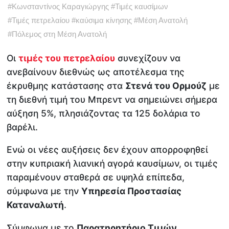
#
Κωνσταντίνος Καραγιώργης
#
Τιμές καυσίμων
#
Τιμές πετρελαίου
#
καύσιμα κίνησης
#
Μέση Ανατολή
#
Πόλεμος στη Μέση Ανατολή
Οι
τιμές του πετρελαίου
συνεχίζουν να
ανεβαίνουν διεθνώς ως αποτέλεσμα της
έκρυθμης κατάστασης στα
Στενά του Ορμούζ
με
τη διεθνή τιμή του Μπρεντ να σημειώνει σήμερα
αύξηση 5%, πλησιάζοντας τα 125 δολάρια το
βαρέλι.
Ενώ οι νέες αυξήσεις δεν έχουν απορροφηθεί
στην κυπριακή λιανική αγορά καυσίμων, οι τιμές
παραμένουν σταθερά σε υψηλά επίπεδα,
σύμφωνα με την
Υπηρεσία Προστασίας
Καταναλωτή
.
Σύμφωνα με το
Παρατηρητήριο Τιμών