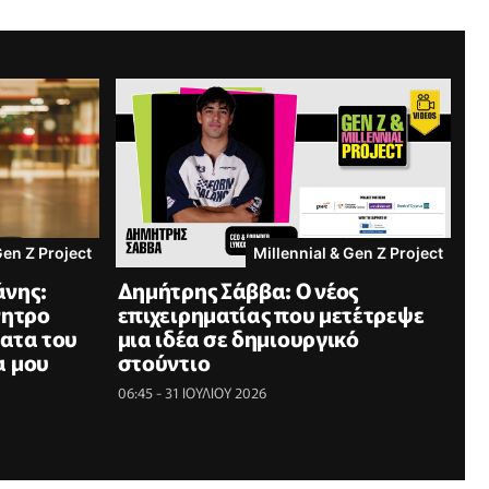
Gen Z Project
Millennial & Gen Z Project
νης:
Δημήτρης Σάββα: Ο νέος
νητρο
επιχειρηματίας που μετέτρεψε
ατα του
μια ιδέα σε δημιουργικό
α μου
στούντιο
06:45 - 31 ΙΟΥΛΙΟΥ 2026