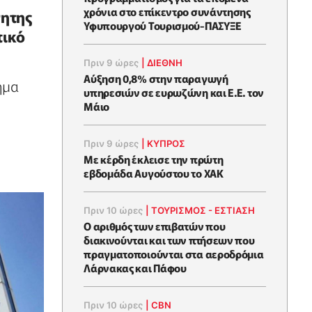
χρόνια στο επίκεντρο συνάντησης
νητης
Υφυπουργού Τουρισμού-ΠΑΣΥΞΕ
τικό
Πριν 9 ώρες
|
ΔΙΕΘΝΗ
Αύξηση 0,8% στην παραγωγή
ήμα
υπηρεσιών σε ευρωζώνη και Ε.Ε. τον
Μάιο
Πριν 9 ώρες
|
ΚΥΠΡΟΣ
Με κέρδη έκλεισε την πρώτη
εβδομάδα Αυγούστου το ΧΑΚ
Πριν 10 ώρες
|
ΤΟΥΡΙΣΜΟΣ - ΕΣΤΙΑΣΗ
Ο αριθμός των επιβατών που
διακινούνται και των πτήσεων που
πραγματοποιούνται στα αεροδρόμια
Λάρνακας και Πάφου
Πριν 10 ώρες
|
CBN