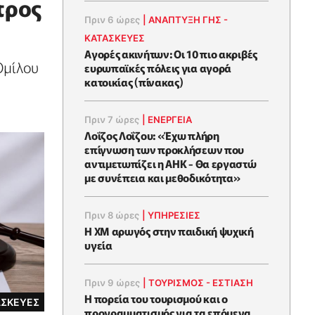
προς
Πριν 6 ώρες
|
ΑΝΑΠΤΥΞΗ ΓΗΣ -
ΚΑΤΑΣΚΕΥΕΣ
Αγορές ακινήτων: Οι 10 πιο ακριβές
Ομίλου
ευρωπαϊκές πόλεις για αγορά
κατοικίας (πίνακας)
Πριν 7 ώρες
|
ΕΝΈΡΓΕΙΑ
Λοΐζος Λοΐζου: «Έχω πλήρη
επίγνωση των προκλήσεων που
αντιμετωπίζει η ΑΗΚ - Θα εργαστώ
με συνέπεια και μεθοδικότητα»
Πριν 8 ώρες
|
ΥΠΗΡΕΣΙΕΣ
Η XM αρωγός στην παιδική ψυχική
υγεία
Πριν 9 ώρες
|
ΤΟΥΡΙΣΜΟΣ - ΕΣΤΙΑΣΗ
Η πορεία του τουρισμού και ο
ΑΣΚΕΥΕΣ
προγραμματισμός για τα επόμενα