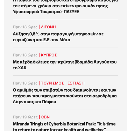
τα επόμενα χρόνια στο επίκεντρο συνάντησης
Υφυπουργού Τουρισμού-ΠΑΣΥΞΕ
Πριν 18 ώρες
|
ΔΙΕΘΝΗ
Αύξηση 0,8% στην παραγωγή υπηρεσιών σε
ευρωζώνη και Ε.Ε. τον Μάιο
Πριν 18 ώρες
|
ΚΥΠΡΟΣ
Με κέρδη έκλεισε την πρώτη εβδομάδα Αυγούστου
το ΧΑΚ
Πριν 18 ώρες
|
ΤΟΥΡΙΣΜΟΣ - ΕΣΤΙΑΣΗ
Ο αριθμός των επιβατών που διακινούνται και των
πτήσεων που πραγματοποιούνται στα αεροδρόμια
Λάρνακας και Πάφου
Πριν 19 ώρες
|
CBN
Miranda Tringis of Cyherbia Botanical Park: "It is time
to return to nature for our health and wellbeing"