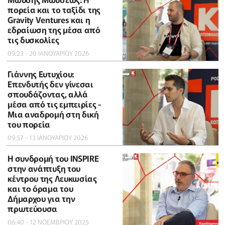
πορεία και το ταξίδι της
Gravity Ventures και η
εδραίωση της μέσα από
τις δυσκολίες
09:23 - 20 ΙΑΝΟΥΑΡΙΟΥ 2026
Γιάννης Ευτυχίου:
Επενδυτής δεν γίνεσαι
σπουδάζοντας, αλλά
μέσα από τις εμπειρίες -
Μια αναδρομή στη δική
του πορεία
09:57 - 13 ΙΑΝΟΥΑΡΙΟΥ 2026
Η συνδρομή του INSPIRE
στην ανάπτυξη του
κέντρου της Λευκωσίας
και το όραμα του
Δήμαρχου για την
πρωτεύουσα
06:40 - 12 ΝΟΕΜΒΡΙΟΥ 2025