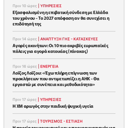
Πριν 10 ώρες
|
ΥΠΗΡΕΣΙΕΣ
Εξασφαλισμένη η επιβατική σύνδεση με Ελλάδα
του χρόνου - Το 2027 απόφαση αν θα συνεχίσει η
επιδότησή της
Πριν 14 ώρες
|
ΑΝΑΠΤΥΞΗ ΓΗΣ - ΚΑΤΑΣΚΕΥΕΣ
Αγορές ακινήτων: Οι 10 πιο ακριβές ευρωπαϊκές
πόλεις για αγορά κατοικίας (πίνακας)
Πριν 16 ώρες
|
ΕΝΈΡΓΕΙΑ
Λοΐζος Λοΐζου: «Έχω πλήρη επίγνωση των
προκλήσεων που αντιμετωπίζει η ΑΗΚ - Θα
εργαστώ με συνέπεια και μεθοδικότητα»
Πριν 17 ώρες
|
ΥΠΗΡΕΣΙΕΣ
Η XM αρωγός στην παιδική ψυχική υγεία
Πριν 17 ώρες
|
ΤΟΥΡΙΣΜΟΣ - ΕΣΤΙΑΣΗ
Η πορεία του τουρισμού και ο προγραμματισμός για