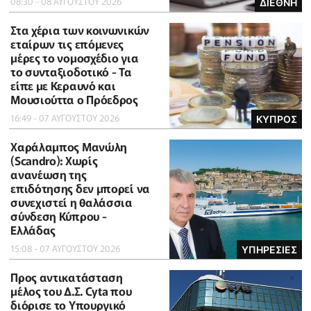
08:30 - 08 ΑΥΓΟΥΣΤΟΥ 2026
ΔΙΕΘΝΗ
Στα χέρια των κοινωνικών
εταίρων τις επόμενες
μέρες το νομοσχέδιο για
το συνταξιοδοτικό - Τα
είπε με Κεραυνό και
Μουσιούττα ο Πρόεδρος
16:49 - 07 ΑΥΓΟΥΣΤΟΥ 2026
ΚΥΠΡΟΣ
Χαράλαμπος Μανώλη
(Scandro): Χωρίς
ανανέωση της
επιδότησης δεν μπορεί να
συνεχιστεί η θαλάσσια
σύνδεση Κύπρου -
Ελλάδας
15:08 - 07 ΑΥΓΟΥΣΤΟΥ 2026
ΥΠΗΡΕΣΙΕΣ
Προς αντικατάσταση
μέλος του Δ.Σ. Cyta που
διόρισε το Υπουργικό