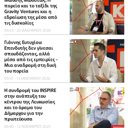
πορεία και το ταξίδι της
Gravity Ventures και η
εδραίωση της μέσα από
τις δυσκολίες
09:23 - 20 ΙΑΝΟΥΑΡΙΟΥ 2026
Γιάννης Ευτυχίου:
Επενδυτής δεν γίνεσαι
σπουδάζοντας, αλλά
μέσα από τις εμπειρίες -
Μια αναδρομή στη δική
του πορεία
09:57 - 13 ΙΑΝΟΥΑΡΙΟΥ 2026
Η συνδρομή του INSPIRE
στην ανάπτυξη του
κέντρου της Λευκωσίας
και το όραμα του
Δήμαρχου για την
πρωτεύουσα
06:40 - 12 ΝΟΕΜΒΡΙΟΥ 2025