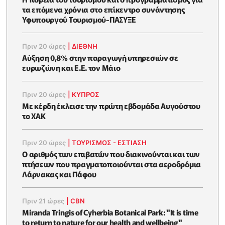
τα επόμενα χρόνια στο επίκεντρο συνάντησης
Υφυπουργού Τουρισμού-ΠΑΣΥΞΕ
Πριν 20 ώρες
|
ΔΙΕΘΝΗ
Αύξηση 0,8% στην παραγωγή υπηρεσιών σε
ευρωζώνη και Ε.Ε. τον Μάιο
Πριν 20 ώρες
|
ΚΥΠΡΟΣ
Με κέρδη έκλεισε την πρώτη εβδομάδα Αυγούστου
το ΧΑΚ
Πριν 20 ώρες
|
ΤΟΥΡΙΣΜΟΣ - ΕΣΤΙΑΣΗ
Ο αριθμός των επιβατών που διακινούνται και των
πτήσεων που πραγματοποιούνται στα αεροδρόμια
Λάρνακας και Πάφου
Πριν 21 ώρες
|
CBN
Miranda Tringis of Cyherbia Botanical Park: "It is time
to return to nature for our health and wellbeing"