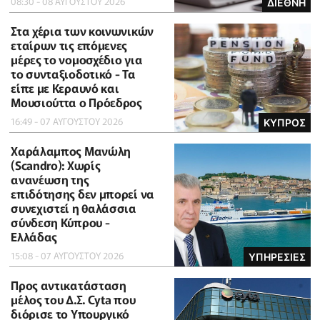
08:30 - 08 ΑΥΓΟΥΣΤΟΥ 2026
ΔΙΕΘΝΗ
Στα χέρια των κοινωνικών
εταίρων τις επόμενες
μέρες το νομοσχέδιο για
το συνταξιοδοτικό - Τα
είπε με Κεραυνό και
Μουσιούττα ο Πρόεδρος
16:49 - 07 ΑΥΓΟΥΣΤΟΥ 2026
ΚΥΠΡΟΣ
Χαράλαμπος Μανώλη
(Scandro): Χωρίς
ανανέωση της
επιδότησης δεν μπορεί να
συνεχιστεί η θαλάσσια
σύνδεση Κύπρου -
Ελλάδας
15:08 - 07 ΑΥΓΟΥΣΤΟΥ 2026
ΥΠΗΡΕΣΙΕΣ
Προς αντικατάσταση
μέλος του Δ.Σ. Cyta που
διόρισε το Υπουργικό